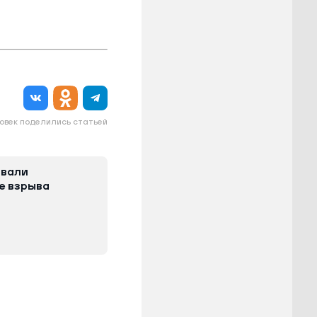
овек поделились статьей
овали
е взрыва