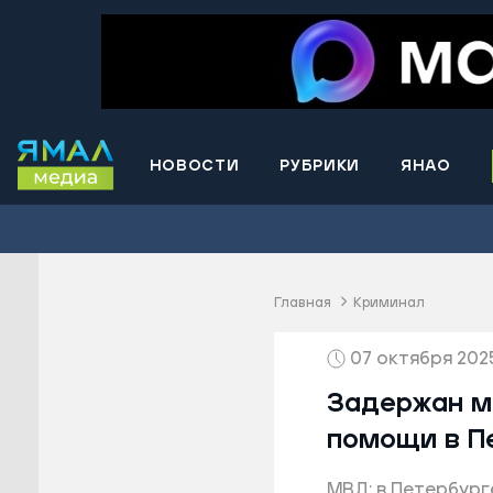
НОВОСТИ
РУБРИКИ
ЯНАО
Волнова
Губкинс
Краснос
район
Главная
Криминал
Лабытна
07 октября 2025
Муравле
Новый У
Задержан м
Надымск
помощи в П
Ноябрьс
МВД: в Петербур
Приурал