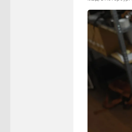
Пуровск
Салехар
Тарко-С
Тазовск
Шурышка
Ямальск