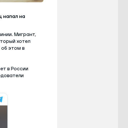
ц напал на
инии. Мигрант,
оторый хотел
об этом в
ет в России
едователи