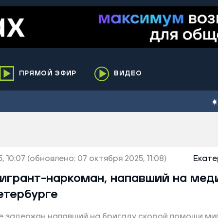
ПРЯМОЙ ЭФИР
ВИДЕО
ха
кий
елькупский
нги
, 10:07
нко
(обновлено: 07 октября 2025, 11:08)
Екате
ренгой
игрант-наркоман, напавший на мед
ий район
етербурге
к
ге задержан напавший на бригаду скорой помощи ми
ьский район