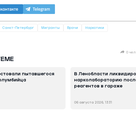
Санкт-Петербург
Мигранты
Врачи
Наркотики
0 чел
ТЕМЕ
естовали пытавшегося
В Ленобласти ликвидир
колумбийца
нарколабораторию посл
реагентов в гараже
06 августа 2026, 13:31