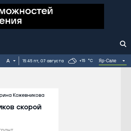
Яр-Сале
+15
°C
15:45 пт, 07 августа
рина Кожевникова
иков скорой
грант