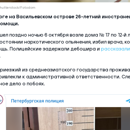
Shutterstock/Fotodom
рге на Васильевском острове 26-летний иностране
помощи.
ел поздно ночью 6 октября возле дома № 17 по 12‑й л
остоянии наркотического опьянения, избил врача, к
ощь. Полицейские задержали дебошира и
рассказали
.
приезжий из среднеазиатского государства прожива
привлекли к административной ответственности. Сл
ное дело о побоях.