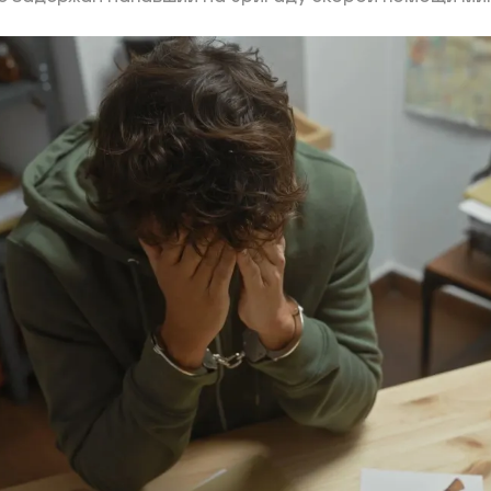
ий район
д
але
ий район
рский район
ий район