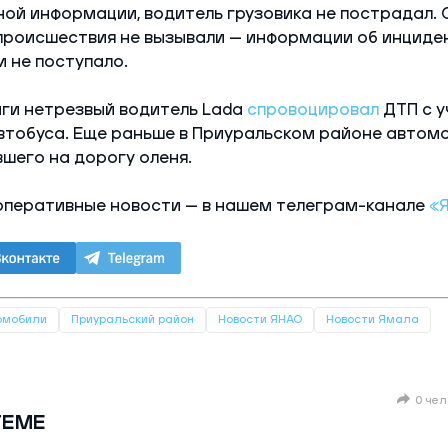
ой информации, водитель грузовика не пострадал. 
происшествия не вызывали — информации об инциде
 не поступало.
нги нетрезвый водитель Lada
спровоцировал
ДТП с у
втобуса. Еще раньше в Приуральском районе автом
шего на дорогу оленя.
оперативные новости — в нашем телеграм-канале
«
омобили
Приуральский район
Новости ЯНАО
Новости Ямала
0 чел
ТЕМЕ