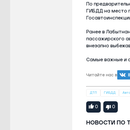
По предварительн
ГИБДД на место 
Госавтоинспекции
Ранее в Лабытна
пассажирского а
внезапно выбежав
Самые важные и 
Читайте нас в
ДТП
ГИБДД
Авт
0
0
НОВОСТИ ПО 