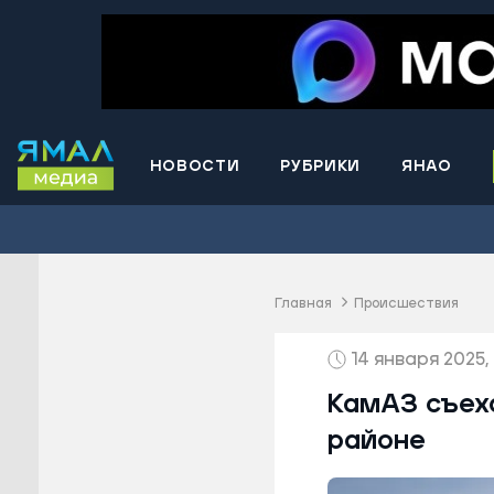
НОВОСТИ
РУБРИКИ
ЯНАО
Волнова
Губкинс
Краснос
район
Главная
Происшествия
Лабытна
14 января 2025, 
Муравле
Новый У
КамАЗ съеха
Надымск
районе
Ноябрьс
Приурал