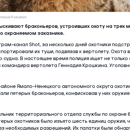
erstock/Fotodom
ыскивают браконьеров, устроивших охоту на трех 
бо охраняемом заказнике.
рам-канал Shot, за несколько дней охотники подстр
портировали их туши, подвязав к вертолету. Охота 
 судна. В настоящее время полиция ищет не только
и командира вертолета Геннадия Крошкина. Уголовн
районе Ямало-Ненецкого автономного округа охоти
али пятерых браконьеров, конфисковав у них оружие
льник территориального отдела службы по охране 
терых охотников было изъято шесть единиц оружия, ч
ез необходимых разрешений. Их палатки были обнар