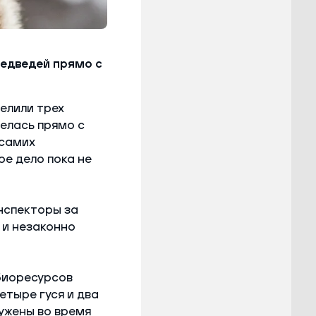
медведей прямо с
елили трех
велась прямо с
 самих
ое дело пока не
нспекторы за
 и незаконно
биоресурсов
етыре гуся и два
ужены во время