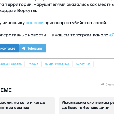
а территории. Нарушителями оказались как местные
харда и Воркуты.
у чиновнику
вынесли
приговор за убийство лосей.
оперативные новости — в нашем телеграм-канале
«
Браконьерство
Россия
Дикие животные
Животные
0 чел
ТЕМЕ
зали, на кого и когда
Ямальским охотникам р
титься осенью
добывать больше дичи