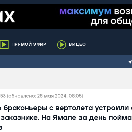
ПРЯМОЙ ЭФИР
ВИДЕО
ха
кий
елькупский
нги
:53
нко
(обновлено: 28 мая 2024, 08:05)
ренгой
 браконьеры с вертолета устроили 
ий район
заказнике. На Ямале за день пойма
к
в
ьский район