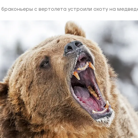
ий район
е браконьеры с вертолета устроили охоту на медвед
д
але
ий район
рский район
ий район