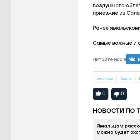
воздушного облет
приезжие из Сале
Ранее ямальском
Самые важные и 
Читайте нас в
охотники
Охота
0
0
НОВОСТИ ПО 
Ямальцам расска
можно будет охо