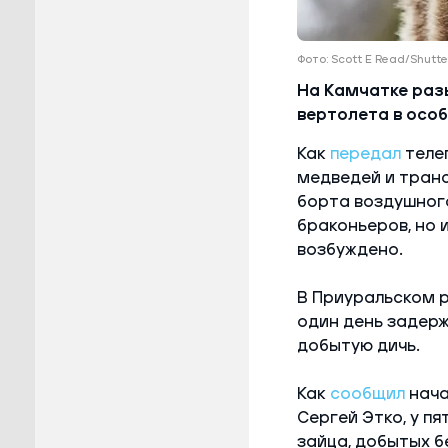
Фото: Scott E Read/Shutt
На Камчатке раз
вертолета в осо
Как
передал
телег
медведей и транс
борта воздушного
браконьеров, но 
возбуждено.
В Приуральском 
один день задерж
добытую дичь.
Как
сообщил
нача
Сергей Этко, у пя
зайца, добытых б