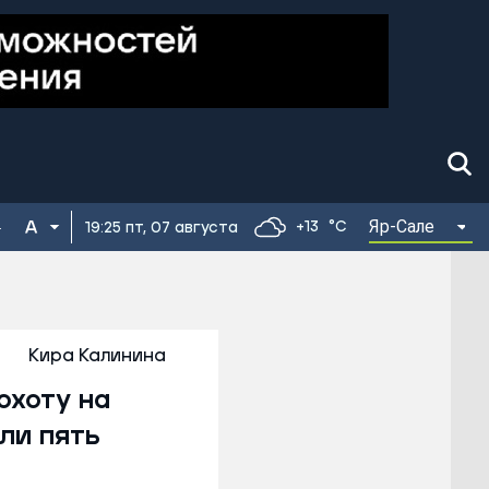
Яр-Сале
+13
°C
19:25 пт, 07 августа
Кира Калинина
охоту на
ли пять