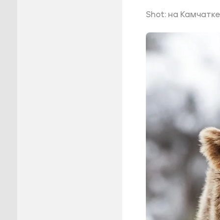
Пуровск
Shot: на Камчатк
Салехар
Тарко-С
Тазовск
Шурышка
Ямальск