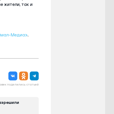
 жители, так и
Ямал-Медиа»
.
овек поделились статьей
азрешили