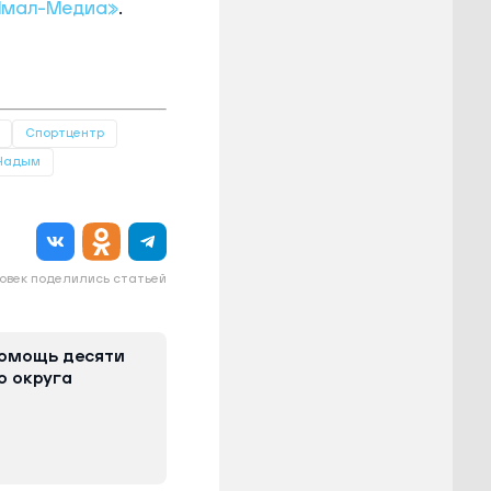
Ямал-Медиа»
.
Спортцентр
Надым
овек поделились статьей
омощь десяти
о округа