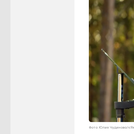
Пуровск
Салехар
Тарко-С
Тазовск
Шурышка
Ямальск
Фото: Юлия Чудинова/«