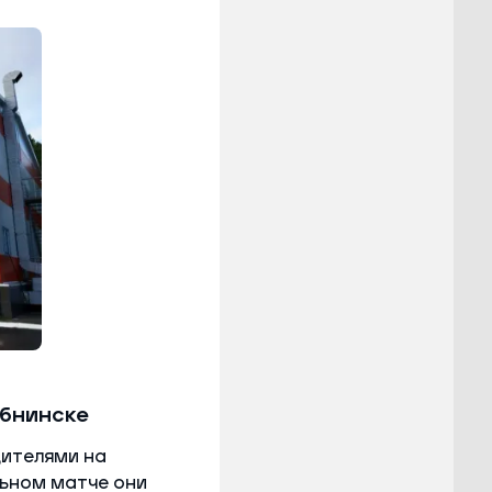
Обнинске
ителями на
льном матче они