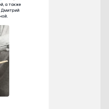
й, а также
а Дмитрий
ной.