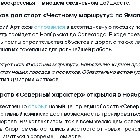
 воскресенья — в нашем ежедневном дайджесте.
ов дал старт «Честному маршруту» по Яма
рий Артюхов
отправился
в десятидневную поездку по
» пройдет от Ноябрьска до Салехарда. В ходе пое
ь темпы строительства объектов и дорог, а также 
ушав их пожелания для дальнейшей работы.
ртует наш «Честный маршрут». Ближайшие 10 дней про
тах наших городов и поселков. Обязательно встречус
тил Дмитрий Артюхов.
рств «Северный характер» открылся в Нояб
ржественно
открыл
новый центр единоборств «Север
ртивный комплекс даст возможность тренироваться
ортивным коллективам, так и всем желающим освои
. Спортсмены остались в восторге от новых трена
ниматься в современном зале.