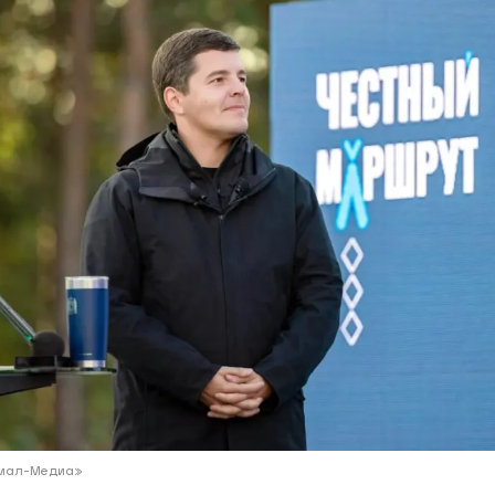
ий район
д
але
ий район
рский район
ий район
Ямал-Медиа»