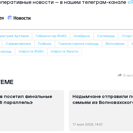
оперативные новости — в нашем телеграм-канале
«
митрий Артюхов
Губернатор ЯНАО
Ноябрьск
Салехард
Спорт
Соревнования
Победа
Гуманитарная помощь
Волноваха
Помощь
Новости ЯНАО
Новости Ямала
0 чел
ТЕМЕ
в посетил финальные
Надымчане отправили п
6 параллель»
семьям из Волновахског
17 мая 2026, 14:01