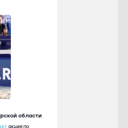
урской области
дет
акция по