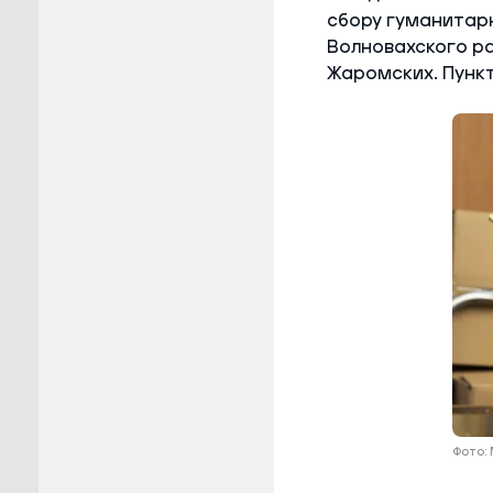
сбору гуманитарн
Волновахского р
Жаромских. Пунк
Фото: