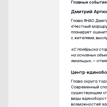
Главные события
Дмитрий Артюх
Глава ЯНАО Дмит
«Честный маршрут
планирует оценит
с жителями, высл
«С Ноябрьска ста
на основных объек
ямальцы»,
— отме
Центр единобо
Глава округа то
Современный спо
существующим сп
виды единоборств
возможностей за