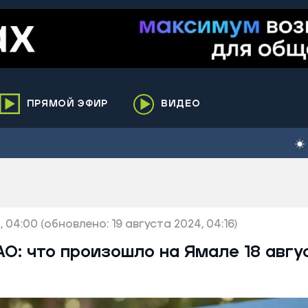
ПРЯМОЙ ЭФИР
ВИДЕО
ха
кий
елькупский
нги
, 04:00
нко
(обновлено: 19 августа 2024, 04:16)
ренгой
О: что произошло на Ямале 18 авгу
ий район
к
ьский район