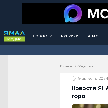
НОВОСТИ
РУБРИКИ
ЯНАО
Волнова
Губкинс
Краснос
район
Главная
Общество
Лабытна
19 августа 2024
Муравле
Новый У
Новости ЯНА
Надымск
года
Ноябрьс
Приурал