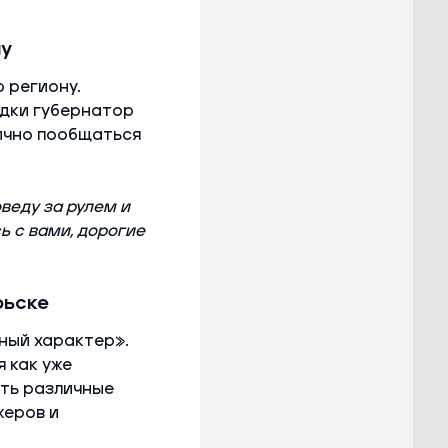
лу
 региону.
здки губернатор
лично пообщаться
веду за рулем и
ь с вами, дорогие
рьске
ный характер».
 как уже
ть различные
жеров и