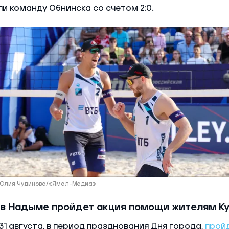
и команду Обнинска со счетом 2:0.
 Юлия Чудинова/«Ямал-Медиа»
 в Надыме пройдет акция помощи жителям К
31 августа, в период празднования Дня города,
прой