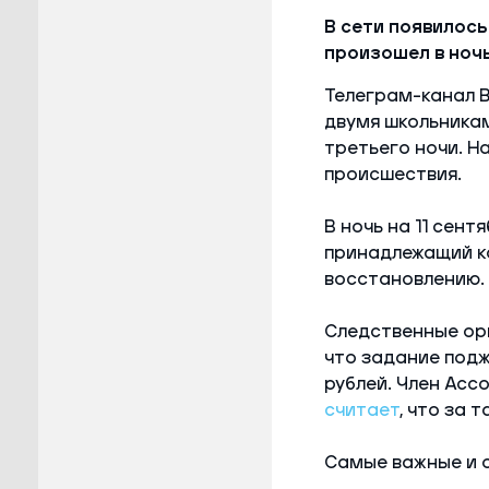
В сети появилос
произошел в ночь 
Телеграм-канал 
двумя школьникам
третьего ночи. Н
происшествия.
В ночь на 11 сент
принадлежащий ко
восстановлению.
Следственные орг
что задание подж
рублей. Член Асс
считает
, что за 
Самые важные и 