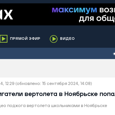
ПРЯМОЙ ЭФИР
ВИДЕО
ха
кий
елькупский
нги
, 12:29
нко
(обновлено: 15 сентября 2024, 14:08)
ренгой
гатели вертолета в Ноябрьске попа
ий район
ео поджога вертолета школьниками в Ноябрьске
к
ьский район