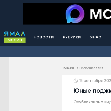
НОВОСТИ
РУБРИКИ
ЯНАО
Волнова
Губкинс
Краснос
район
Главная
Происшествия
Лабытна
15 сентября 2024
Муравле
Новый У
Юные поджи
Надымск
Опубликовано вид
Ноябрьс
Приурал