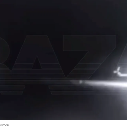
ий район
д
але
ий район
рский район
ий район
bazon