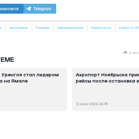
ы
школьники
Пожары
Авиакомпания
Аэропорты
Новости Я
0 чел
ТЕМЕ
 Уренгоя стал лидером
Аэропорт Ноябрьска при
а на Ямале
рейсы после остановки 
12 мая 2026, 04:35