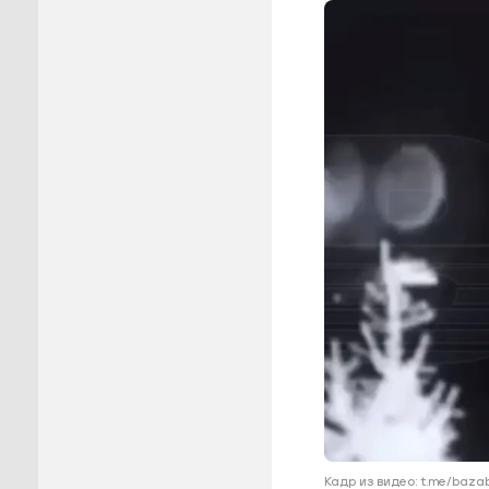
Пуровск
Салехар
Тарко-С
Тазовск
Шурышка
Ямальск
Кадр из видео: t.me/baza