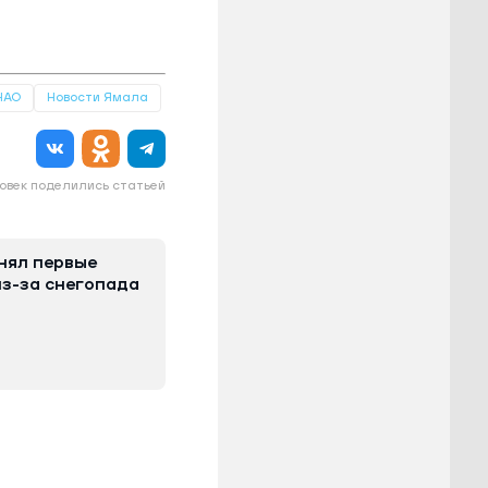
НАО
Новости Ямала
овек поделились статьей
нял первые
из-за снегопада