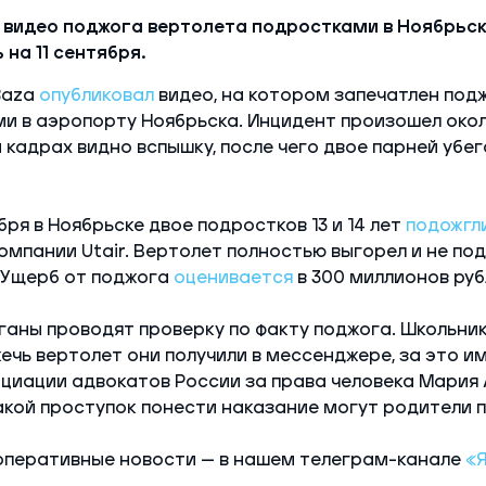
ь видео поджога вертолета подростками в Ноябрьск
на 11 сентября.
Baza
опубликовал
видео, на котором запечатлен под
и в аэропорту Ноябрьска. Инцидент произошел око
а кадрах видно вспышку, после чего двое парней убе
ября в Ноябрьске двое подростков 13 и 14 лет
подожгл
мпании Utair. Вертолет полностью выгорел и не по
 Ущерб от поджога
оценивается
в 300 миллионов руб
аны проводят проверку по факту поджога. Школьни
ечь вертолет они получили в мессенджере, за это и
оциации адвокатов России за права человека Мария
такой проступок понести наказание могут родители 
оперативные новости — в нашем телеграм-канале
«