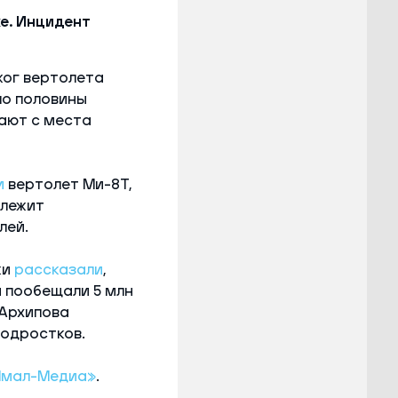
е. Инцидент
жог вертолета
ло половины
гают с места
и
вертолет Ми-8Т,
длежит
лей.
ки
рассказали
,
м пообещали 5 млн
 Архипова
подростков.
Ямал-Медиа»
.