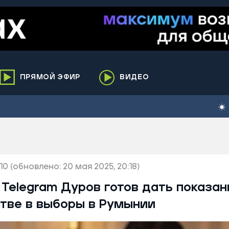
ПРЯМОЙ ЭФИР
ВИДЕО
ха
кий
елькупский
нги
10
нко
(обновлено: 20 мая 2025, 20:18)
ренгой
Telegram Дуров готов дать показан
ий район
тве в выборы в Румынии
к
ьский район