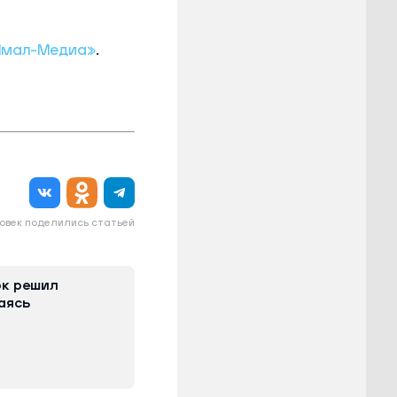
Ямал-Медиа»
.
овек поделились статьей
ок решил
аясь