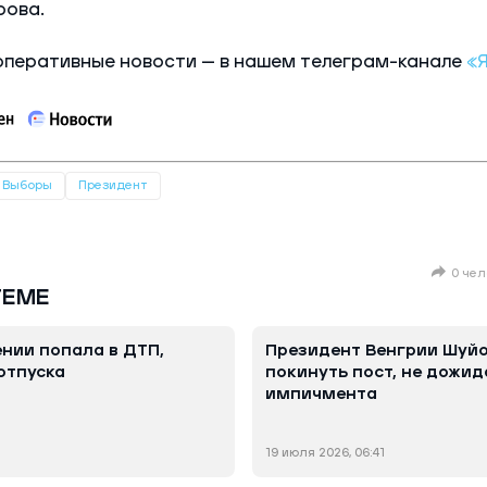
рова.
оперативные новости — в нашем телеграм-канале
«
Выборы
Президент
0 чел
ТЕМЕ
нии попала в ДТП,
Президент Венгрии Шуй
отпуска
покинуть пост, не дожид
импичмента
19 июля 2026, 06:41