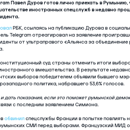
ram Павел Дуров готов лично приехать в Румынию,
шательстве иностранных спецслужб в недавно пр
идента.
овал
РБК, ссылаясь на публикацию Дурова в социаль
ель Telegram отреагировал на заявление проиграв
иденты от ультраправого «Альянса за объединение 
а.
онституционный суд страны отменить итоги выборо
иностранного вмешательства. В результате недавн
нтских выборов победителем объявили бывшего мэр
розападного политика, набравшего 53,6% голосов.
ь и дать показания, если это поможет румынской демо
связи с последним заявлением Симиона.
ов
обвинил
спецслужбы Франции в попытке повлиять 
румынских СМИ перед выборами. Французский МИД 