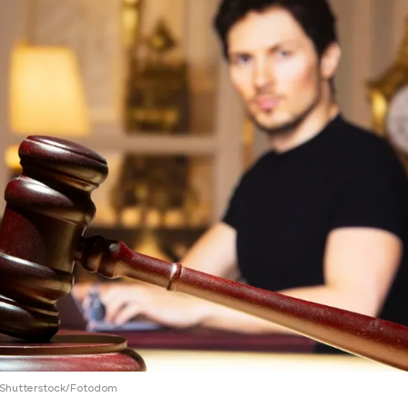
ий район
д
але
ий район
рский район
ий район
/Shutterstock/Fotodom