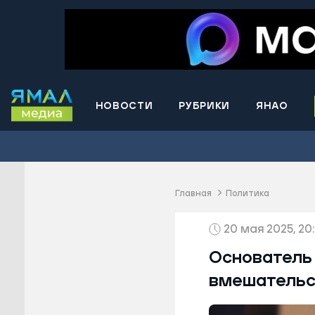
НОВОСТИ
РУБРИКИ
ЯНАО
Волнова
Губкинс
Краснос
район
Главная
Политика
Лабытна
20 мая 2025, 20:
Муравле
Новый У
Основатель 
Надымск
вмешательс
Ноябрьс
Приурал