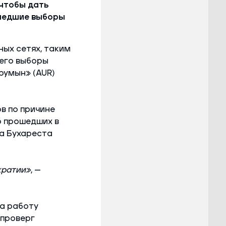
 чтобы дать
ошедшие выборы
ных сетях, таким
шего выборы
румын» (AUR)
в по причине
о прошедших в
а Бухареста
кратии»
, —
на работу
опроверг