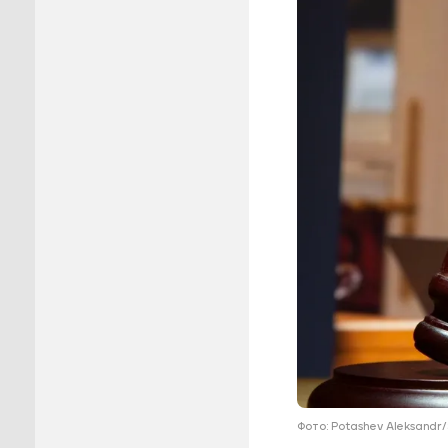
Пуровск
Салехар
Тарко-С
Тазовск
Шурышка
Ямальск
Фото: Potashev Aleksandr