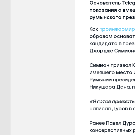
Основатель Teleg
показания о вме
румынского през
Как
проинформир
образом основат
кандидата в през
Джордже Симион
Симион призвал К
имевшего место 
Румынии президе
Никушора Дана, п
«Я готов приехат
написал Дуров в 
Ранее Павел Дур
консервативных 