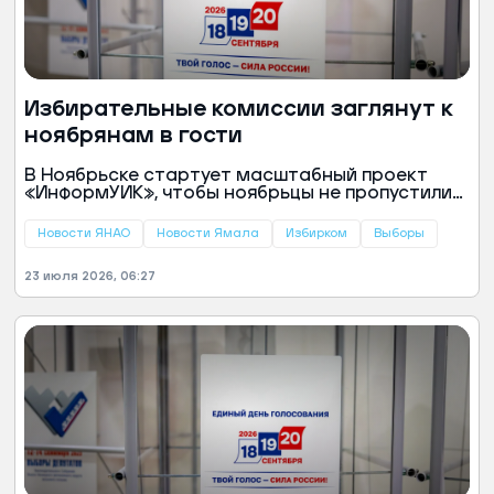
Избирательные комиссии заглянут к
ноябрянам в гости
В Ноябрьске стартует масштабный проект
«ИнформУИК», чтобы ноябрьцы не пропустили
важное голосование. С 20 августа по 15
сентября члены комиссий лично посетят
Новости ЯНАО
Новости Ямала
Избирком
Выборы
горожан, сообщили в пресс-службе городской
администрации.
23 июля 2026, 06:27