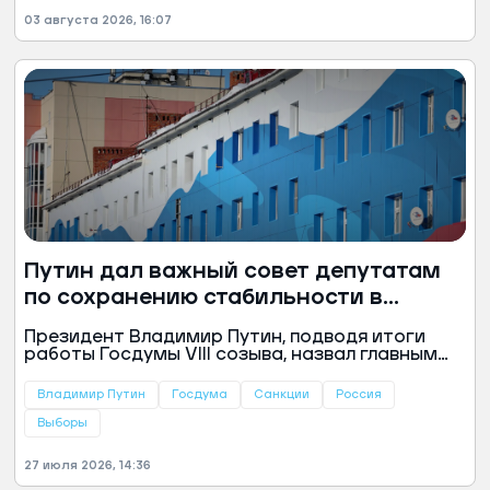
03 августа 2026, 16:07
Путин дал важный совет депутатам
по сохранению стабильности в
стране
Президент Владимир Путин, подводя итоги
работы Госдумы VIII созыва, назвал главным
результатом консолидацию политических сил
и призвал депутатов сохранить ее после
Владимир Путин
Госдума
Санкции
Россия
сентябрьских выборов. Глава государства
поблагодарил парламент за поддержку
Выборы
участников СВО, антисанкционные решения и
выполнение социальных обязательств.
27 июля 2026, 14:36