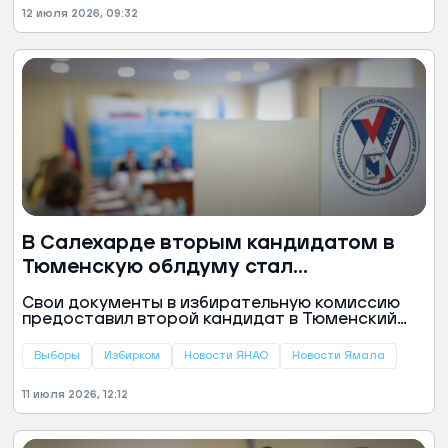
Dimanche.
12 июля 2026, 09:32
В Салехарде вторым кандидатом в
Тюменскую облдуму стал
самовыдвиженец
Свои документы в избирательную комиссию
предоставил второй кандидат в Тюменский
парламент по округу № 1 (Салехардскому). Об
этом сообщили в избиркоме ямальской
Выборы
Избирком
Новости ЯНАО
Новости Ямала
столицы.
11 июля 2026, 12:12