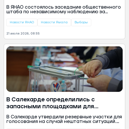
отметил высокую конкуренцию
В ЯНАО состоялось заседание общественного
штаба по независимому наблюдению за
выборами ЕДГ-2026. Собравшиеся обсудили
ход избирательной кампании, сообщили в
Новости ЯНАО
Новости Ямала
Выборы
пресс-службе общественной палаты ЯНАО.
21 июля 2026, 08:55
В Салехарде определились с
запасными площадками для
голосования
В Салехарде утвердили резервные участки для
голосования на случай нештатных ситуаций.
Постановление опубликовали на сайте