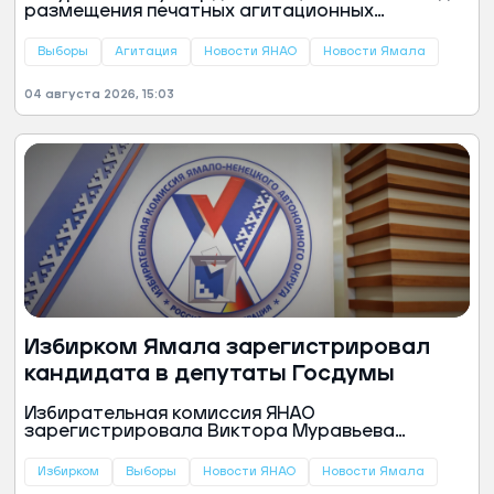
размещения печатных агитационных
материалов. Постановление опубликовали нас
сайте администрации города.
Выборы
Агитация
Новости ЯНАО
Новости Ямала
04 августа 2026, 15:03
Избирком Ямала зарегистрировал
кандидата в депутаты Госдумы
Избирательная комиссия ЯНАО
зарегистрировала Виктора Муравьева
кандидатом в депутаты Государственной
думы России. Об этом сообщили в канале
Избирком
Выборы
Новости ЯНАО
Новости Ямала
«Макс» Избиркома.