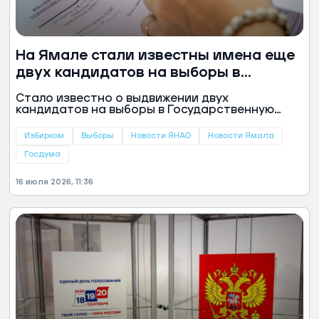
На Ямале стали известны имена еще
двух кандидатов на выборы в
Госдуму
Стало известно о выдвижении двух
кандидатов на выборы в Государственную
Думу по Ямало-Ненецкому одномандатному
избирательному округу № 225. Об этом
Избирком
Выборы
Новости ЯНАО
Новости Ямала
сообщили в Избиркоме округа.
Госдума
16 июля 2026, 11:36