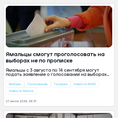
Ямальцы смогут проголосовать на
выборах не по прописке
Ямальцы с 3 августа по 14 сентября могут
подать заявление о голосовании на выборах
депутатов Госдумы и Тюменской облдумы не
по месту регистрации. Для этого действует
Выборы
Голосование
Госдума
Новости ЯНАО
механизм «Мобильный избиратель»,
напомнили в пресс-службе администрации
Новости Ямала
Салехарда.
27 июля 2026, 06:31