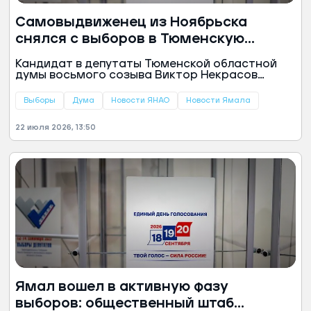
Самовыдвиженец из Ноябрьска
снялся с выборов в Тюменскую
областную думу
Кандидат в депутаты Тюменской областной
думы восьмого созыва Виктор Некрасов
принял решение прекратить участие в
предвыборной гонке. Заявление было
Выборы
Дума
Новости ЯНАО
Новости Ямала
рассмотрено территориальной
избирательной комиссией Ноябрьска.
22 июля 2026, 13:50
Ямал вошел в активную фазу
выборов: общественный штаб