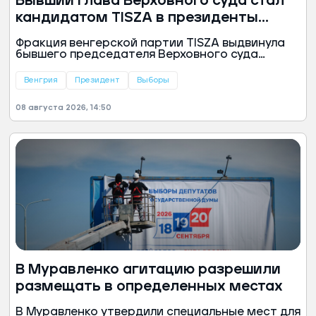
Бывший глава Верховного суда стал
кандидатом TISZA в президенты
Венгрии
Фракция венгерской партии TISZA выдвинула
бывшего председателя Верховного суда
Андраша Бака кандидатом на пост
президента страны. Решение было принято
Венгрия
Президент
Выборы
тайным голосованием, сообщил премьер-
министр Венгрии Петер Мадьяр.
08 августа 2026, 14:50
В Муравленко агитацию разрешили
размещать в определенных местах
В Муравленко утвердили специальные мест для