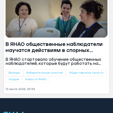
В ЯНАО общественные наблюдатели
научатся действиям в спорных
ситуациях на выборах
В ЯНАО стартовало обучение общественных
наблюдателей, которые будут работать на
избирательных участках во время выборов в
сентябре. Первый обучающий семинар прошел
Выборы
Избирательные участки
Общественная палата
в Надыме, сообщила окружная Общественная
палата.
Надым
Новости ЯНАО
10 июля 2026, 05:59