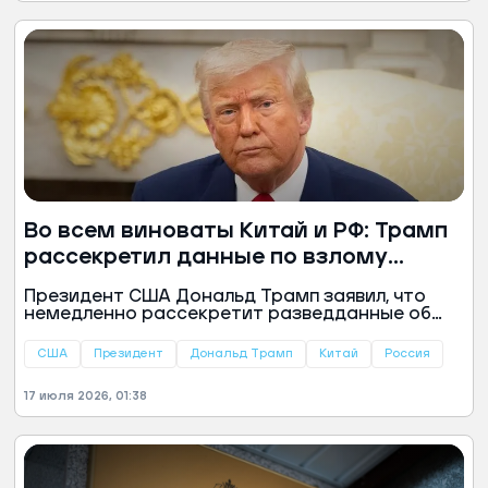
опасений, что политическая сила может
получить контроль над спецслужбами и
разведданными.
Во всем виноваты Китай и РФ: Трамп
рассекретил данные по взлому
выборов в США
Президент США Дональд Трамп заявил, что
немедленно рассекретит разведданные об
уязвимостях, выявленных в избирательной
инфраструктуре страны. В частности,
США
Президент
Дональд Трамп
Китай
Россия
американский лидер обвинил Китай во взломе
базы данных, в ходе которого они получили
17 июля 2026, 01:38
информацию о 220 миллионах избирателей.