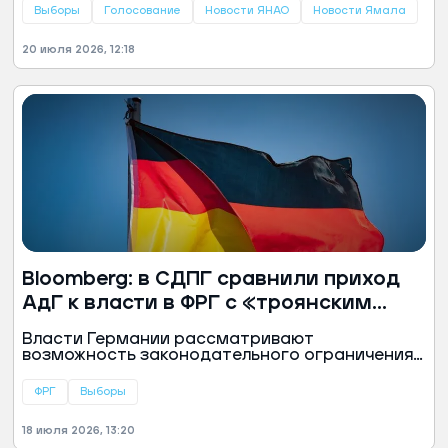
администрации города.
Выборы
Голосование
Новости ЯНАО
Новости Ямала
20 июля 2026, 12:18
Bloomberg: в СДПГ сравнили приход
АдГ к власти в ФРГ с «троянским
конем»
Власти Германии рассматривают
возможность законодательного ограничения
доступа к секретной информации для
представителей партии «Альтернатива для
ФРГ
Выборы
Германии» (АдГ) в случае ее прихода к власти в
федеральной земле Саксония-Анхальт.
18 июля 2026, 13:20
Подобные меры обсуждаются на фоне