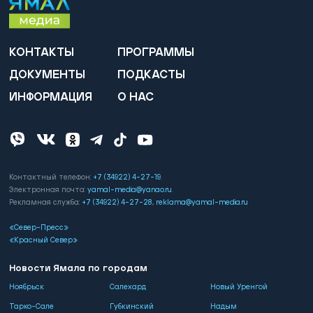
КОНТАКТЫ
ПРОГРАММЫ
ДОКУМЕНТЫ
ПОДКАСТЫ
ИНФОРМАЦИЯ
О НАС
Контактный телефон:
+7 (34922) 4-27-19
.
Электронная почта:
yamal-media@yanao.ru
.
Рекламная служба:
+7 (34922) 4-27-28
,
reklama@yamal-media.ru
«Север-Пресс»
«Красный Север»
Новости Ямала по городам
Ноябрьск
Салехард
Новый Уренгой
Тарко-Сале
Губкинский
Надым