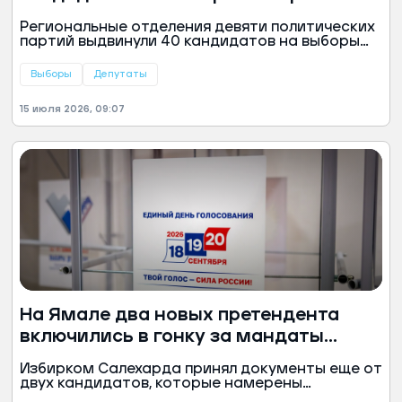
России
Региональные отделения девяти политических
партий выдвинули 40 кандидатов на выборы
высших должностных лиц субъектов страны,
сообщила председатель Центральной
Выборы
Депутаты
избирательной комиссии (ЦИК) РФ, сообщила
Элла Памфилова.
15 июля 2026, 09:07
На Ямале два новых претендента
включились в гонку за мандаты
Тюменской облдумы
Избирком Салехарда принял документы еще от
двух кандидатов, которые намерены
участвовать в выборах депутатов Тюменской