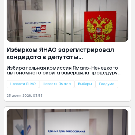
Избирком ЯНАО зарегистрировал
кандидата в депутаты
Государственной думы РФ
Избирательная комиссия Ямало-Ненецкого
автономного округа завершила процедуру
регистрации первого кандидата на участие в
предстоящих выборах в Государственную думу
Новости ЯНАО
Новости Ямала
Выборы
Госдума
Российской Федерации. Им стал Александр
Ламдо, сообщили в избиркоме региона.
25 июля 2026, 03:53