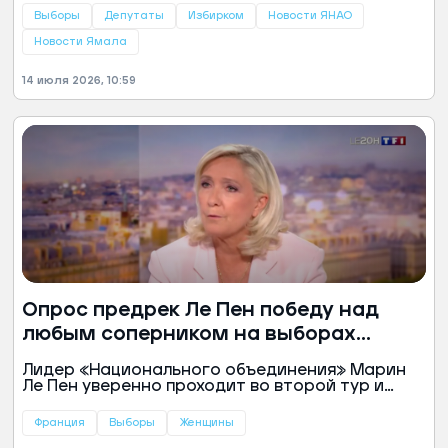
областной думы восьмого созыва.
Выборы
Депутаты
Избирком
Новости ЯНАО
Подробности рассказали в пресс-службе
комиссии.
Новости Ямала
14 июля 2026, 10:59
Опрос предрек Ле Пен победу над
любым соперником на выборах
президента Франции
Лидер «Национального объединения» Марин
Ле Пен уверенно проходит во второй тур и
побеждает там любого из наиболее вероятных
соперников, свидетельствуют данные опроса
Франция
Выборы
Женщины
института Elabe для BFMTV и газеты La Tribune