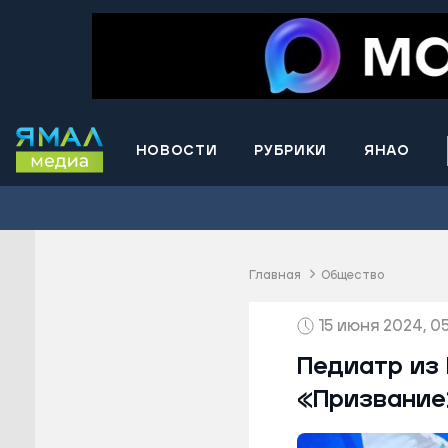
НОВОСТИ
РУБРИКИ
ЯНАО
Волнова
Губкинс
Краснос
район
Главная
Общество
Лабытна
15 июня 2024, 05
Муравле
Новый У
Педиатр из
Надымск
«Призвание
Ноябрьс
Приурал