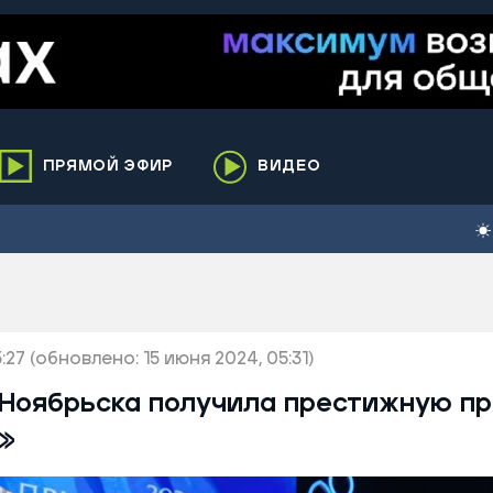
ПРЯМОЙ ЭФИР
ВИДЕО
ха
кий
елькупский
нги
:27
нко
(обновлено: 15 июня 2024, 05:31)
ренгой
 Ноябрьска получила престижную п
ий район
»
к
ьский район