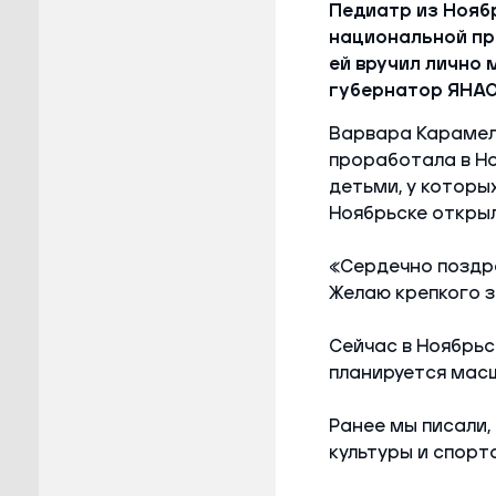
Педиатр из Нояб
национальной пр
ей вручил лично
губернатор ЯНАО
Варвара Карамеле
проработала в Но
детьми, у которы
Ноябрьске открыл
«Сердечно поздра
Желаю крепкого з
Сейчас в Ноябрьс
планируется масш
Ранее мы писали,
культуры и спорта