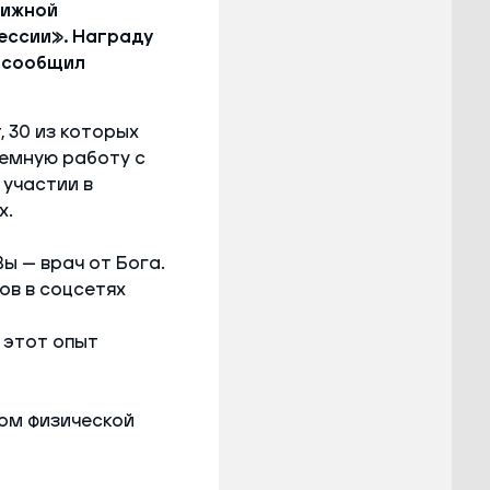
тижной
ессии». Награду
, сообщил
 30 из которых
темную работу с
 участии в
х.
ы — врач от Бога.
в в соцсетях
 этот опыт
ом физической