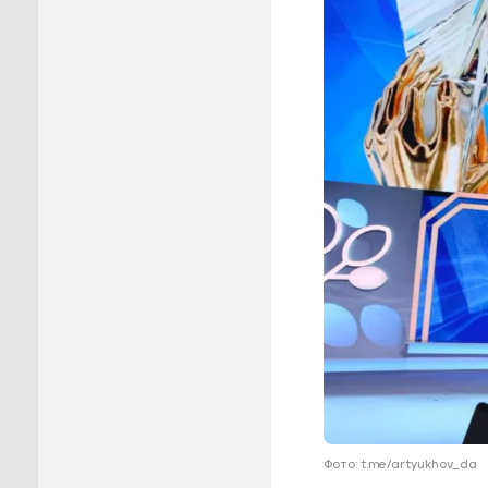
Пуровск
Салехар
Тарко-С
Тазовск
Шурышка
Ямальск
Фото: t.me/artyukhov_da