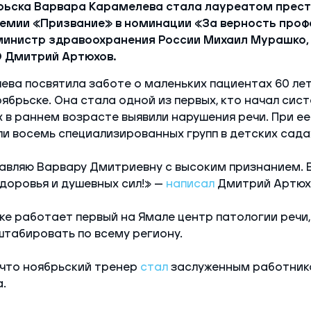
рьска Варвара Карамелева стала лауреатом прес
емии «Призвание» в номинации «За верность проф
 министр здравоохранения России Михаил Мурашко
 Дмитрий Артюхов.
ва посвятила заботе о маленьких пациентах 60 лет,
ябрьске. Она стала одной из первых, кто начал сис
х в раннем возрасте выявили нарушения речи. При ее
и восемь специализированных групп в детских сада
вляю Варвару Дмитриевну с высоким признанием. В
доровья и душевных сил!» —
написал
Дмитрий Артюхо
ке работает первый на Ямале центр патологии речи,
табировать по всему региону.
 что ноябрьский тренер
стал
заслуженным работник
.