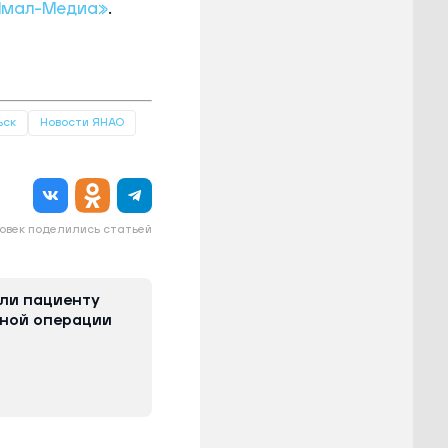
Ямал-Медиа»
.
ьск
Новости ЯНАО
овек поделились статьей
ли пациенту
ьной операции