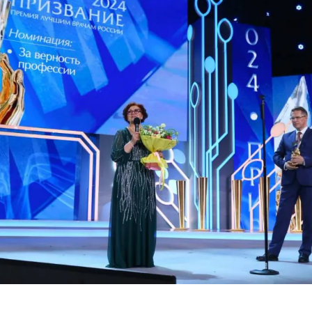
ий район
д
але
ий район
рский район
ий район