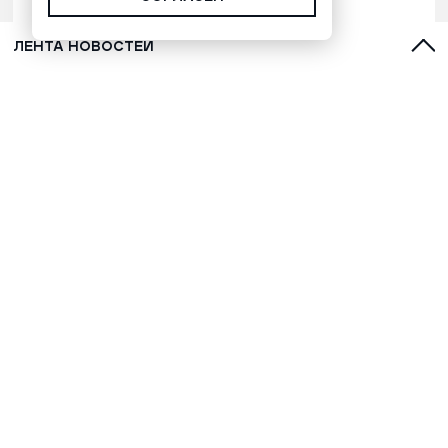
ЛЕНТА НОВОСТЕЙ
С духами, оленями и лайками:
топ-5 фильмов о Севере для
обязательного просмотра