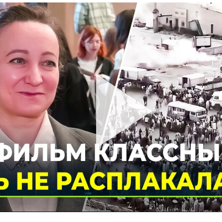
ий район
д
але
ий район
рский район
ий район