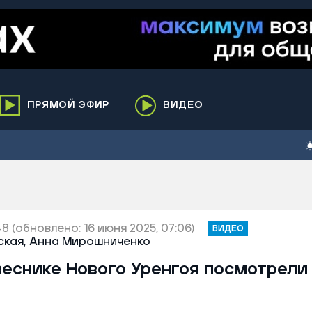
ПРЯМОЙ ЭФИР
ВИДЕО
ха
кий
елькупский
нги
нко
48
(обновлено: 16 июня 2025, 07:06)
ВИДЕО
кая,
Анна Мирошниченко
ренгой
еснике Нового Уренгоя посмотрели
ий район
к
ьский район