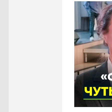
Пуровск
Салехар
Тарко-С
Тазовск
Шурышка
Ямальск