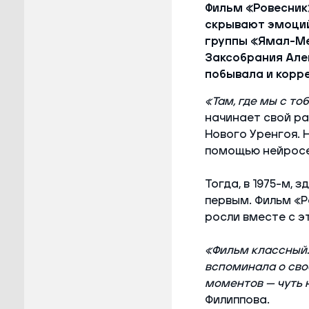
Фильм «Ровесник
скрывают эмоций
группы «Ямал-Ме
Заксобрания Алек
побывала и корр
«Там, где мы с то
начинает свой ра
Нового Уренгоя. 
помощью нейросет
Тогда, в 1975-м,
первым. Фильм «Р
росли вместе с э
«Фильм классный.
вспоминала о свое
моментов — чуть 
Филиппова.