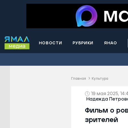
НОВОСТИ
РУБРИКИ
ЯНАО
Волнова
Губкинс
Краснос
район
Главная
Культура
Лабытна
Муравле
19 мая 2025, 14:
Надежда Петровс
Новый У
Фильм о ров
Надымск
Ноябрьс
зрителей
Приурал