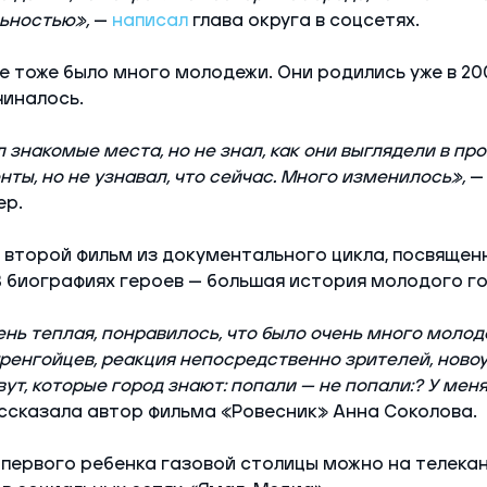
ьностью»,
—
написал
глава округа в соцсетях.
е тоже было много молодежи. Они родились уже в 20
чиналось.
л знакомые места, но не знал, как они выглядели в пр
ты, но не узнавал, что сейчас. Много изменилось»,
—
ер.
 второй фильм из документального цикла, посвяще
В биографиях героев — большая история молодого г
ень теплая, понравилось, что было очень много молод
ренгойцев, реакция непосредственно зрителей, новоу
ут, которые город знают: попали — не попали:? У мен
ссказала автор фильма «Ровесник» Анна Соколова.
первого ребенка газовой столицы можно на телекан