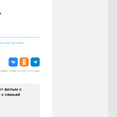
.
итрий Артюхов
еловек поделился статьей
т фильм о
 с семьей