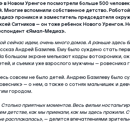
» в Новом Уренгое посмотрели больше 500 человек.
. Многие вспомнили собственное детство. Работой
диа» проникся и заместитель председателя окру
сей Ситников — он тоже ребенок Нового Уренгоя. 
еспондент «Ямал-Медиа».
бой сейчас идем, очень много домов. А раньше здесь 
ссказ Андрей Базилев. Ему было суждено стать пер
На большом экране мелькают кадры фотохроники, ож
ей, и съемки уже взрослого мужчины — ровесника 
 здесь совсем не было детей. Андрею Базилеву было с
овесник» — о нем, а также о сотнях мальчишек и дев
тим городом.
 Столько приятных моментов. Весь фильм ностальгир
м детстве, как мы приехали, как мы здесь прожили. 
не расплакалась»,
— делится впечатлениями зритель