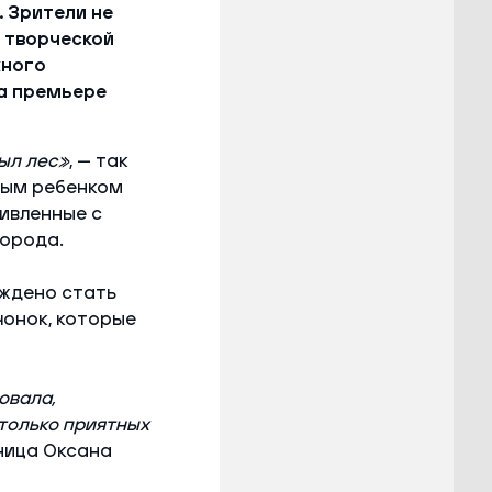
 Зрители не
 творческой
жного
На премьере
был лес»
, — так
вым ребенком
ивленные с
города.
уждено стать
чонок, которые
овала,
Столько приятных
ница Оксана