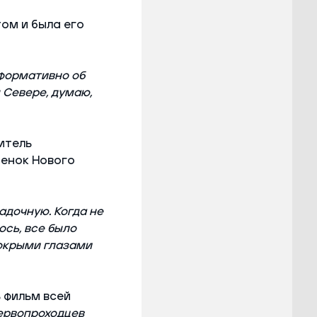
том и была его
нформативно об
 Севере, думаю,
итель
бенок Нового
адочную. Когда не
ось, все было
мокрыми глазами
 фильм всей
первопроходцев