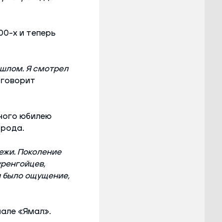
00-х и теперь
ошлом. Я смотрел
 говорит
нного юбилею
орода.
ежи. Поколение
ренгойцев,
я было ощущение,
але «Ямал».