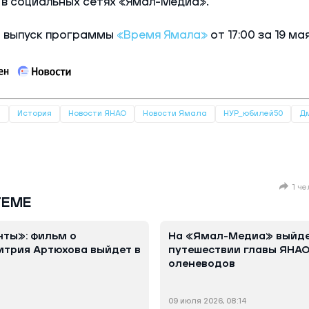
 в социальных сетях «Ямал-Медиа».
 выпуск программы
«Время Ямала»
от 17:00 за 19 мая
й
История
Новости ЯНАО
Новости Ямала
НУР_юбилей50
Дм
1 ч
ТЕМЕ
нты»: фильм о
На «Ямал-Медиа» выйде
трия Артюхова выйдет в
путешествии главы ЯНАО
оленеводов
09 июля 2026, 08:14