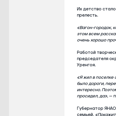
Их детство стало 
прелесть.
«Вагон-городок, к
этом всем рассказ
очень хорошо проч
Работой творчес
председателя окр
Уренгоя.
«Я жил в поселке 
было дороги, пере
интересно. Поэто
просидел, да»,
— п
Губернатор ЯНАО
семьей.
«Покажите