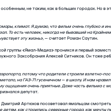
особенным, не таким, как в больших городах. Но в э
омары, климат. Я думаю, что фильм очень глубоко и и
ал. То есть человек, никогда не бывавший на Крайнем
увствует эту жизнь»,
— считает Роман Саутин.
кой группы «Ямал-Медиа» проникся и первый замест
ужного Заксобрания Алексей Ситников. Он тоже ре
аэропорта, потому что родители строили взлетно-пос
метало, на ГАЗ-71 гусеничном
—
в школу. И нам нравил
му ощущения очень приятные. Даже часть фильма с 
ризнался депутат.
 Дмитрий Артюхов посоветовал ямальцам смотреть
 детям, как строились северные города, как мечты 