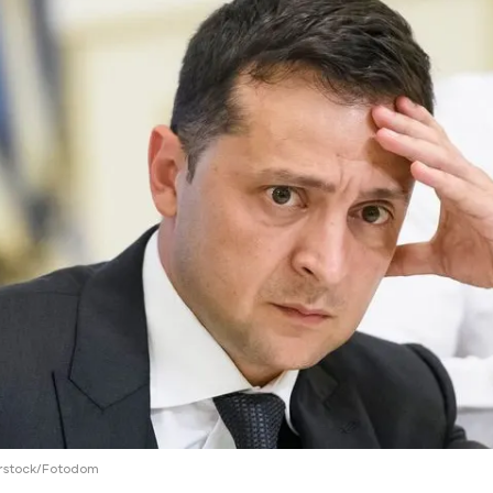
ий район
д
але
ий район
рский район
ий район
rstock/Fotodom