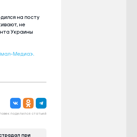
дился на посту
кивают, не
нта Украины
мал-Медиа».
еловек поделился статьей
страдал при