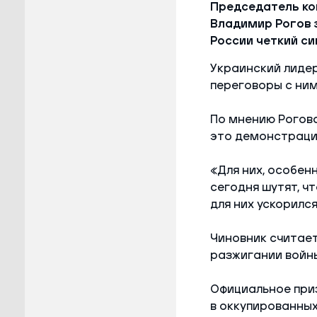
Председатель ко
Владимир Рогов з
России четкий си
Украинский лидер
переговоры с ним
По мнению Рогова
это демонстрация 
«Для них, особен
сегодня шутят, ч
для них ускорился
Чиновник считает
разжигании войны
Официальное при
в оккупированных