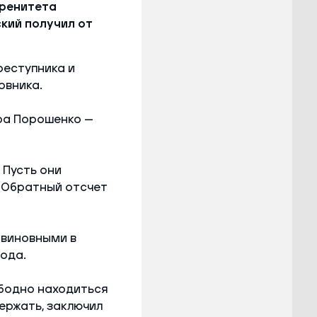
еренитета
ский получил от
реступника и
овника.
тра Порошенко —
 Пусть они
. Обратный отсчет
 виновными в
ода.
бодно находиться
ержать, заключил