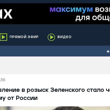
ПРЯМОЙ ЭФИР
ВИДЕО
ха
кий
елькупский
нги
:36
нко
ренгой
вление в розыск Зеленского стало 
ий район
му от России
к
ьский район