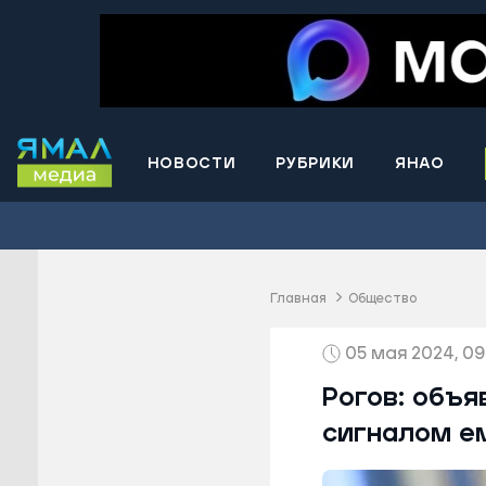
НОВОСТИ
РУБРИКИ
ЯНАО
Волнова
Губкинс
Краснос
район
Главная
Общество
Лабытна
05 мая 2024, 09
Муравле
Новый У
Рогов: объя
Надымск
сигналом е
Ноябрьс
Приурал