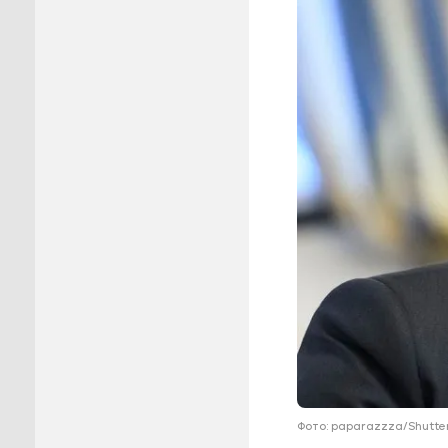
Пуровск
Салехар
Тарко-С
Тазовск
Шурышка
Ямальск
Фото: paparazzza/Shutte