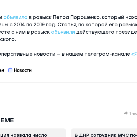
и
объявило
в розыск Петра Порошенко, который нахо
ы с 2014 по 2019 год. Статья, по которой его разыс
сте с ним в розыск
объявили
действующего президе
ского.
оперативные новости — в нашем телеграм-канале
«Я
1 ч
ТЕМЕ
ция назвала число
В ДНР сотрудник МЧС по