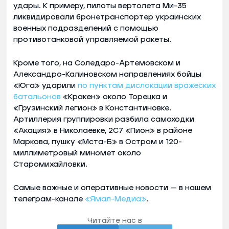
удары. К примеру, пилоты вертолета Ми-35
ликвидировали бронетранспортер украинских
военных подразделений с помощью
противотанковой управляемой ракеты.
Кроме того, на Соледаро-Артемовском и
Александро-Калиновском направлениях бойцы
«Юга» ударили
по пунктам дислокации вражеских
батальонов
«Кракен» около Торецка и
«Грузинский легион» в Константиновке.
Артиллерия группировки разбила самоходки
«Акация» в Николаевке, 2С7 «Пион» в районе
Маркова, пушку «Мста-Б» в Остром и 120-
миллиметровый миномет около
Старомихайловки.
Самые важные и оперативные новости — в нашем
телеграм-канале
«Ямал-Медиа»
.
Читайте нас в