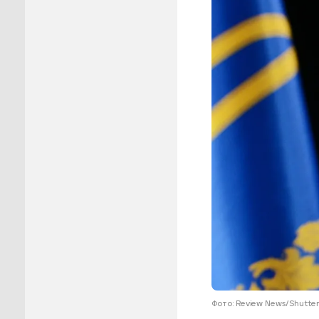
Пуровск
Салехар
Тарко-С
Тазовск
Шурышка
Ямальск
Фото: Review News/Shutte