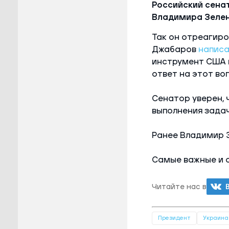
Российский сена
Владимира Зелен
Так он отреагиро
Джабаров
написа
инструмент США и
ответ на этот во
Сенатор уверен, 
выполнения задач
Ранее Владимир 
Самые важные и 
Читайте нас в
Президент
Украина