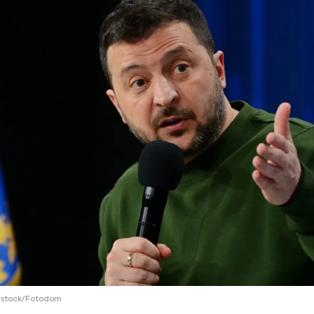
ий район
д
але
ий район
рский район
ий район
rstock/Fotodom