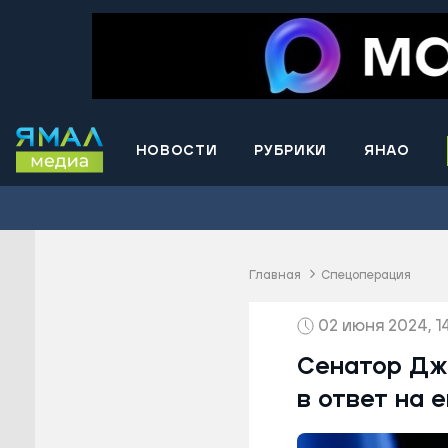
НОВОСТИ
РУБРИКИ
ЯНАО
Волнова
Губкинс
Краснос
район
Главная
Спецоперация
Лабытна
02 июня 2024, 1
Муравле
Новый У
Сенатор Дж
Надымск
в ответ на 
Ноябрьс
Приурал