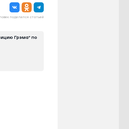
еловек поделился статьей
зицию Грэма* по