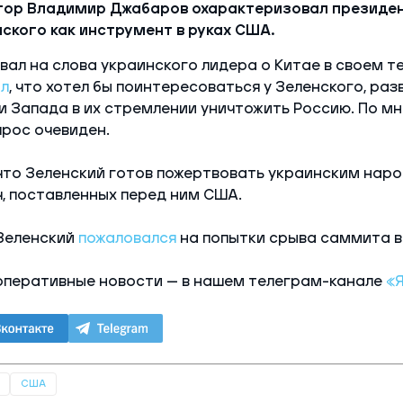
тор Владимир Джабаров охарактеризовал президе
ского как инструмент в руках США.
вал на слова украинского лидера о Китае в своем т
л
, что хотел бы поинтересоваться у Зеленского, раз
 Запада в их стремлении уничтожить Россию. По м
прос очевиден.
что Зеленский готов пожертвовать украинским нар
, поставленных перед ним США.
Зеленский
пожаловался
на попытки срыва саммита в
оперативные новости — в нашем телеграм-канале
«
США