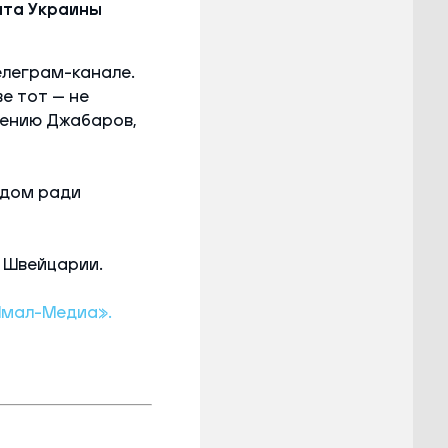
нта Украины
елеграм-канале.
ве тот — не
нению Джабаров,
одом ради
 Швейцарии.
Ямал-Медиа».