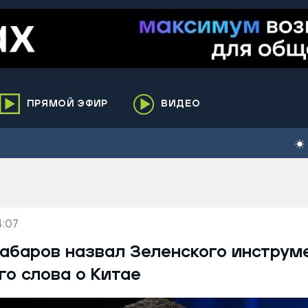
ПРЯМОЙ ЭФИР
ВИДЕО
ха
кий
елькупский
нги
4:07
нко
ренгой
абаров назвал Зеленского инстру
ий район
его слова о Китае
к
ьский район