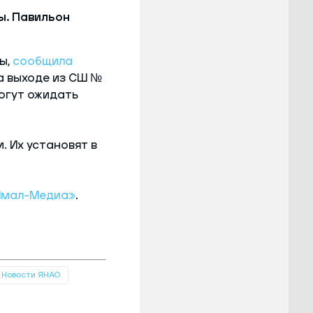
ы. Павильон
ы,
сообщила
а выходе из СШ №
могут ожидать
. Их установят в
Ямал-Медиа»
.
Новости ЯНАО