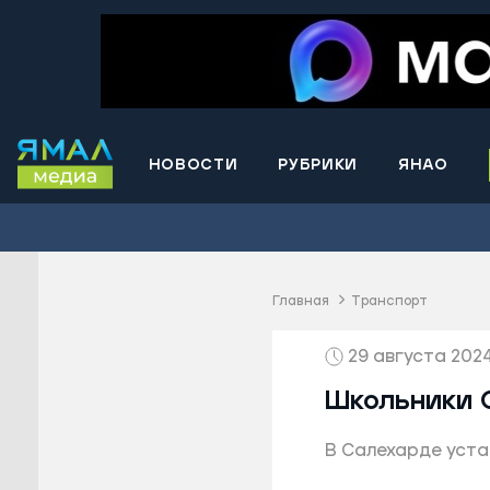
НОВОСТИ
РУБРИКИ
ЯНАО
Волнова
Губкинс
Краснос
район
Главная
Транспорт
Лабытна
29 августа 2024
Муравле
Новый У
Школьники С
Надымск
В Салехарде уста
Ноябрьс
Приурал