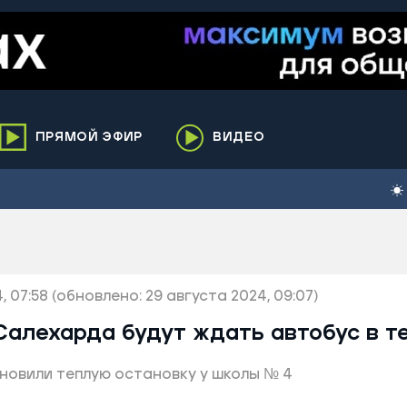
ПРЯМОЙ ЭФИР
ВИДЕО
ха
кий
елькупский
нги
, 07:58
нко
(обновлено: 29 августа 2024, 09:07)
ренгой
алехарда будут ждать автобус в т
ий район
новили теплую остановку у школы № 4
к
ьский район