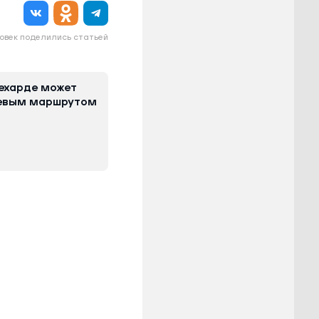
овек поделились статьей
ехарде может
цевым маршрутом