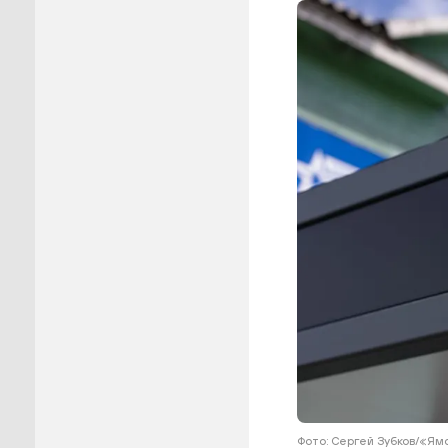
Пуровск
Салехар
Тарко-С
Тазовск
Шурышка
Ямальск
Фото: Сергей Зубков/«Я