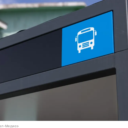
ий район
д
але
ий район
рский район
ий район
мал-Медиа»