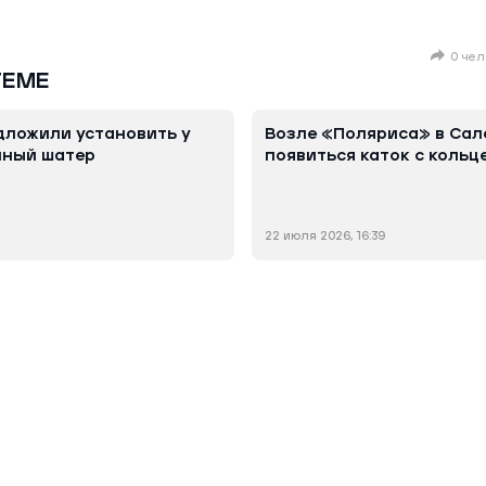
0 чел
ТЕМЕ
ложили установить у
Возле «Поляриса» в Сал
мный шатер
появиться каток с коль
22 июля 2026, 16:39