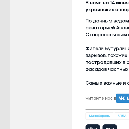
В ночь на 14 июн
украинских аппа
По данным ведомс
акваторией Азовс
Ставропольским 
Жители Бутурлин
взрывов, похожих
пострадавших в р
фасадов частных 
Самые важные и 
Читайте нас в
Минобороны
БПЛА