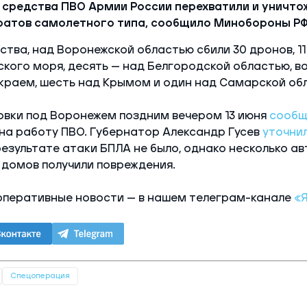
я средства ПВО Армии России перехватили и уничто
ратов самолетного типа, сообщило Минобороны РФ
тва, над Воронежской областью сбили 30 дронов, 11
кого моря, десять — над Белгородской областью, в
краем, шесть над Крымом и один над Самарской об
овки под Воронежем поздним вечером 13 июня
сообщ
 на работу ПВО. Губернатор Александр Гусев
уточнил
езультате атаки БПЛА не было, однако несколько а
домов получили повреждения.
оперативные новости — в нашем телеграм-канале
«
Спецоперация