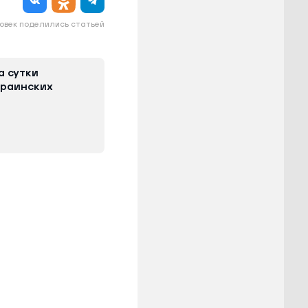
овек поделились статьей
а сутки
краинских