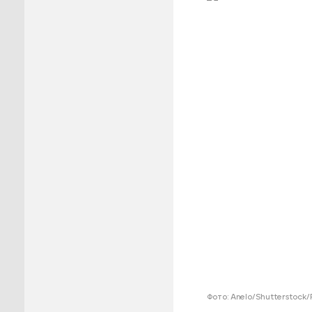
Пуровск
Салехар
Тарко-С
Тазовск
Шурышка
Ямальск
Фото: Anelo/Shutterstock