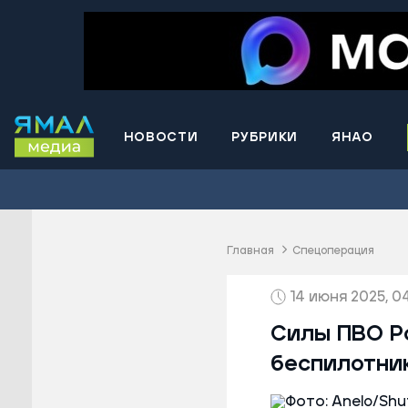
НОВОСТИ
РУБРИКИ
ЯНАО
Волнова
Губкинс
Краснос
район
Главная
Спецоперация
Лабытна
14 июня 2025, 04
Муравле
Новый У
Силы ПВО Р
Надымск
беспилотни
Ноябрьс
Приурал