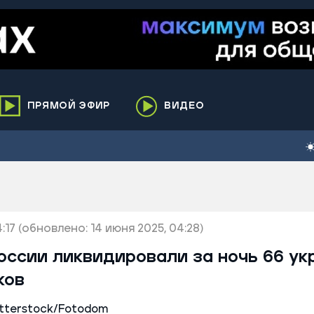
ПРЯМОЙ ЭФИР
ВИДЕО
ха
кий
елькупский
нги
:17
нко
(обновлено: 14 июня 2025, 04:28)
ренгой
оссии ликвидировали за ночь 66 ук
ий район
ков
к
ьский район