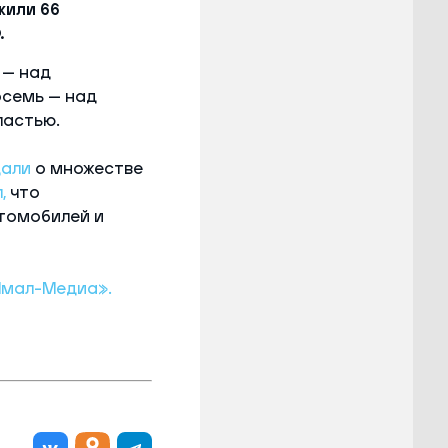
жили 66
.
 — над
осемь — над
ластью.
али
о множестве
,
что
втомобилей и
Ямал-Медиа».