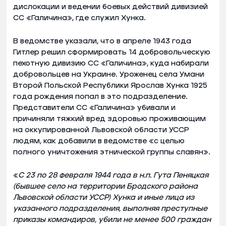
дислокации и ведении боевых действий дивизией
СС «Галичина», где служил Хунка.
В ведомстве указали, что в апреле 1943 года
Гитлер решил сформировать 14 добровольческую
пехотную дивизию СС «Галичина», куда набирали
добровольцев на Украине. Уроженец села Умани
Второй Польской Республики Ярослав Хунка 1925
года рождения попал в это подразделение.
Представители СС «Галичина» убивали и
причиняли тяжкий вред здоровью проживающим
на оккупированной Львовской области УССР
людям, как добавили в ведомстве «с целью
полного уничтожения этнической группы славян».
«
С 23 по 28 февраля 1944 года в н.п. Гута Пеняцкая
(бывшее село на территории Бродского района
Львовской области УССР) Хунка и иные лица из
указанного подразделения, выполняя преступные
приказы командиров, убили не менее 500 граждан