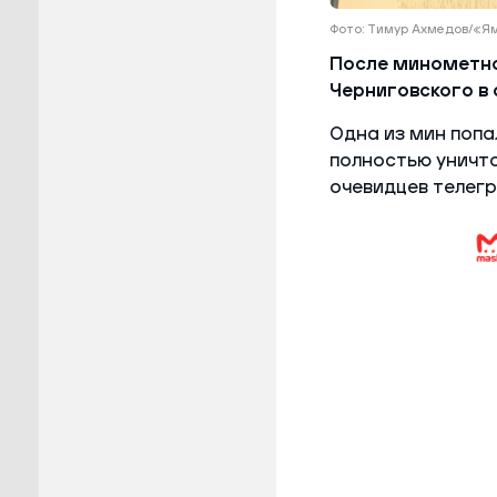
Фото: Тимур Ахмедов/«
После минометно
Черниговского в 
Одна из мин попа
полностью уничт
очевидцев телегр