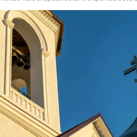
ий район
д
але
ий район
рский район
ий район