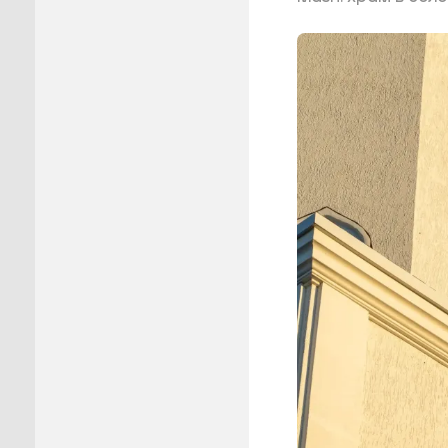
Пуровск
Салехар
Тарко-С
Тазовск
Шурышка
Ямальск