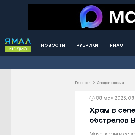
НОВОСТИ
РУБРИКИ
ЯНАО
Волнова
Губкинс
Краснос
район
Главная
Спецоперация
Лабытна
08 мая 2025, 08
Муравле
Новый У
Храм в селе
Надымск
обстрелов 
Ноябрьс
Mash: храм в сел
Приурал