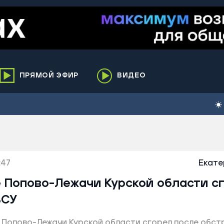
ПРЯМОЙ ЭФИР
ВИДЕО
ха
кий
елькупский
нги
:47
нко
Екате
ренгой
 Попово-Лежачи Курской области с
ий район
ВСУ
к
е Попово-Лежачи Курской области сгорел после обст
ьский район