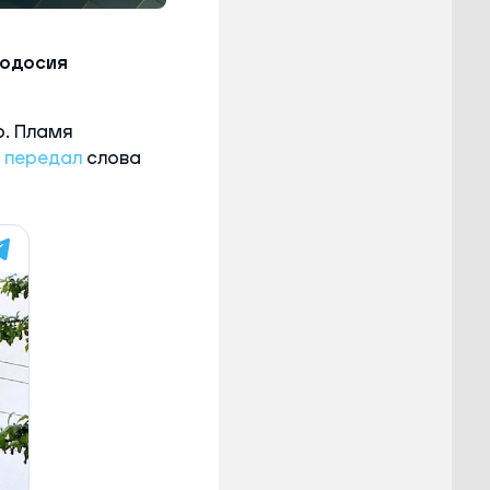
еодосия
р. Пламя
,
передал
слова