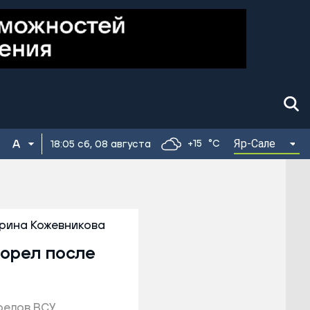
Яр-Сале
+15
°C
18:05 сб, 08 августа
рина Кожевникова
горел после
релов ВСУ