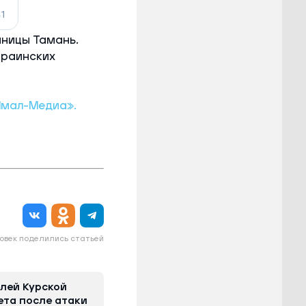
аницы Тамань.
краинских
Ямал-Медиа».
овек поделились статьей
елей Курской
ета после атаки