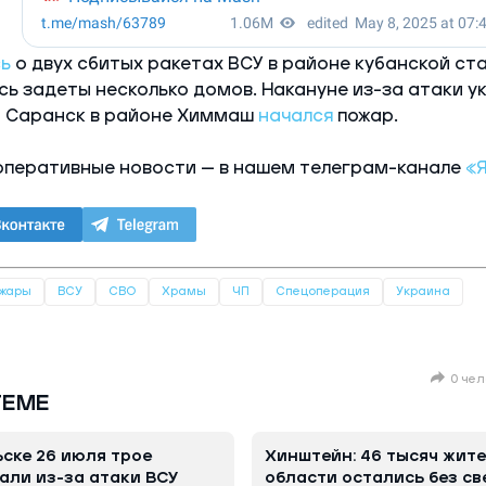
ь
о двух сбитых ракетах ВСУ в районе кубанской ст
ь задеты несколько домов. Накануне из-за атаки у
а Саранск в районе Химмаш
начался
пожар.
оперативные новости — в нашем телеграм-канале
«
жары
ВСУ
СВО
Храмы
ЧП
Спецоперация
Украина
0 чел
ТЕМЕ
ске 26 июля трое
Хинштейн: 46 тысяч жит
али из-за атаки ВСУ
области остались без св