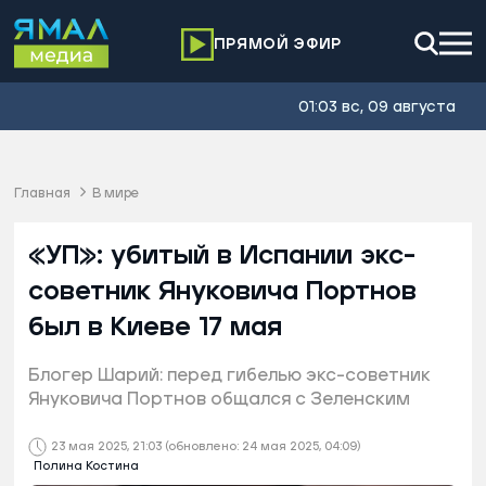
ПРЯМОЙ ЭФИР
01:03 вс, 09 августа
Главная
В мире
«УП»: убитый в Испании экс-
советник Януковича Портнов
был в Киеве 17 мая
Блогер Шарий: перед гибелью экс-советник
Януковича Портнов общался с Зеленским
23 мая 2025, 21:03
(обновлено: 24 мая 2025, 04:09)
Полина Костина