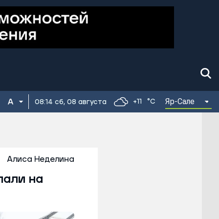
Яр-Сале
+11
°C
08:14 сб, 08 августа
Алиса Неделина
пали на