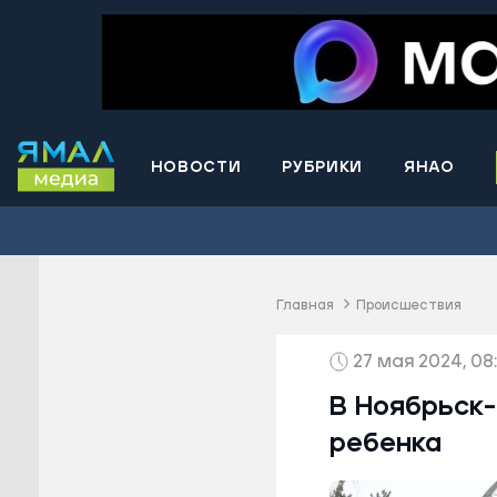
НОВОСТИ
РУБРИКИ
ЯНАО
Волнова
Губкинс
Краснос
район
Главная
Происшествия
Лабытна
27 мая 2024, 08:
Муравле
Новый У
В Ноябрьск-
Надымск
ребенка
Ноябрьс
Приурал