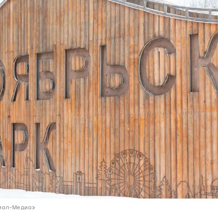
ий район
д
але
ий район
рский район
ий район
Ямал-Медиа»