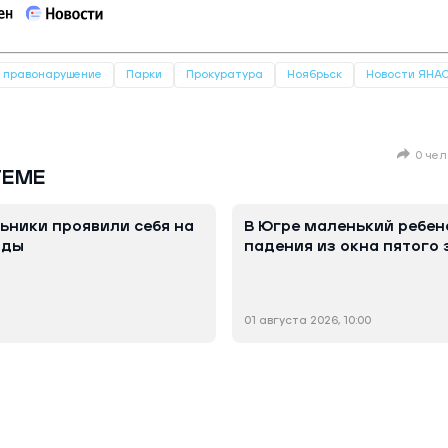
правонарушение
Парки
Прокуратура
Ноябрьск
Новости ЯНА
0 чел
ТЕМЕ
ьники проявили себя на
В Югре маленький ребен
ады
падения из окна пятого 
01 августа 2026, 10:00