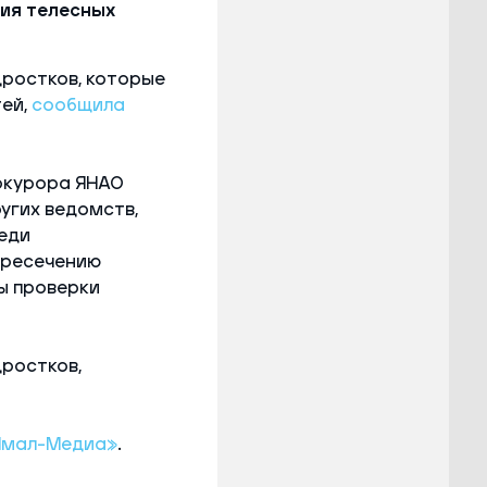
ия телесных
дростков, которые
тей,
сообщила
окурора ЯНАО
угих ведомств,
еди
пресечению
ы проверки
ростков,
Ямал-Медиа»
.