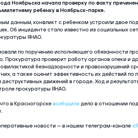
ода Ноябрьска начала проверку по факту причинен
ьмилетнему ребенку в Ноябрьск-парке.
ым данным, конфликт с ребенком устроили двое по
шек. Об инциденте стало известно из социальных се
окуратуры ЯНАО.
зовали по поручению исполняющего обязанности пр
. Прокуратура проверит работу органов опеки и др
офилактикой безнадзорности и правонарушений ср
их, а также оценит эффективность их действий по 
деструктивных движений в городе. Ход и результат
троле прокуратуры ЯНАО.
 что в Красногорске
возбудили
дело в отношении под
.
оперативные новости — в нашем телеграм-канале
«