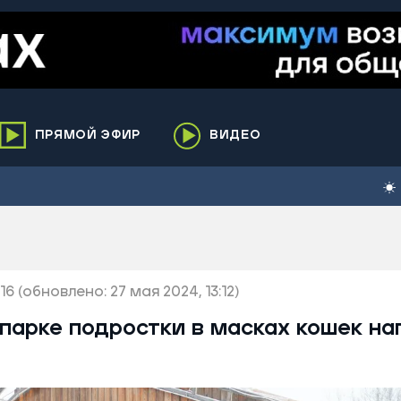
ПРЯМОЙ ЭФИР
ВИДЕО
ха
кий
елькупский
нги
16
нко
(обновлено: 27 мая 2024, 13:12)
ренгой
парке подростки в масках кошек на
ий район
к
ьский район