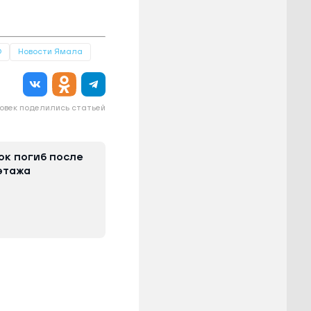
О
Новости Ямала
овек поделились статьей
ок погиб после
этажа