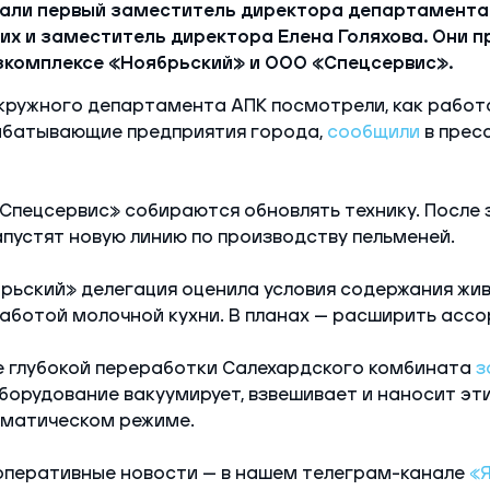
хали первый заместитель директора департамент
их и заместитель директора Елена Голяхова. Они п
озкомплексе «Ноябрьский» и ООО «Спецсервис».
кружного департамента АПК посмотрели, как работ
рабатывающие предприятия города,
сообщили
в прес
Спецсервис» собираются обновлять технику. После
пустят новую линию по производству пельменей.
рьский» делегация оценила условия содержания жи
аботой молочной кухни. В планах — расширить асс
хе глубокой переработки Салехардского комбината
з
Оборудование вакуумирует, взвешивает и наносит эт
оматическом режиме.
оперативные новости — в нашем телеграм-канале
«Я