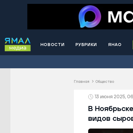
НОВОСТИ
РУБРИКИ
ЯНАО
Волнова
Губкинс
Краснос
район
Главная
Общество
Лабытна
13 июня 2025, 06
Муравле
Новый У
В Ноябрьске
Надымск
видов сыро
Ноябрьс
Приурал