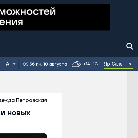
Яр-Сале
+14
°C
09:56 пн, 10 августа
дежда Петровская
 и новых