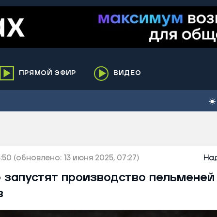
ПРЯМОЙ ЭФИР
ВИДЕО
ха
кий
елькупский
нги
:50
нко
(обновлено: 13 июня 2025, 07:27)
На
ренгой
 запустят производство пельменей
ий район
в
к
ьский район