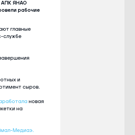
а АПК ЯНАО
ровели рабочие
ают главные
с-службе
 завершения
вотных и
ортимент сыров.
аработала
новая
икетки на
мал-Медиа».