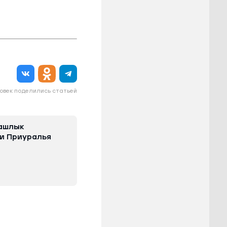
овек поделились статьей
ашлык
и Приуралья