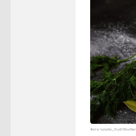
Пуровск
Салехар
Тарко-С
Тазовск
Шурышка
Ямальск
Фото: lunatic_fruit/Shutt