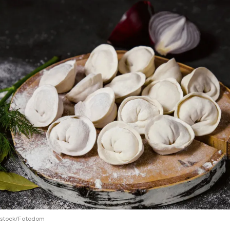
ий район
д
але
ий район
рский район
ий район
erstock/Fotodom