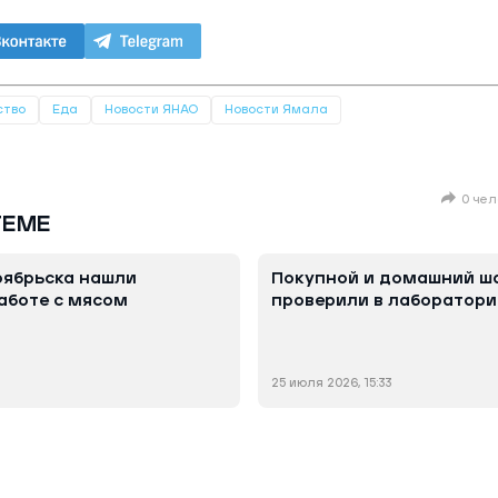
ство
Еда
Новости ЯНАО
Новости Ямала
0 чел
ТЕМЕ
оябрьска нашли
Покупной и домашний ш
аботе с мясом
проверили в лаборатори
25 июля 2026, 15:33