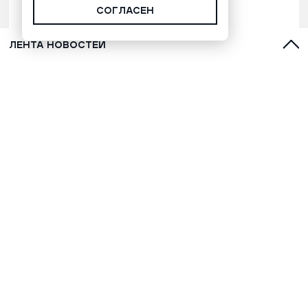
СОГЛАСЕН
ЛЕНТА НОВОСТЕЙ
Марафонец Окотэтто рассказал
версию бессмертия народа