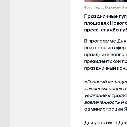
Фото: Федор Воронов/«
Праздничные гул
площадях Нового
пресс-служба гу
В программе Дня
спикеров из сфер
празднике заплан
президентской п
праздничный конц
«Главный молодеж
ключевых аспекта:
уважение к тради
вовлеченность и 
администрации Я
Для участия в Д