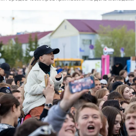
ий район
д
але
ий район
рский район
ий район