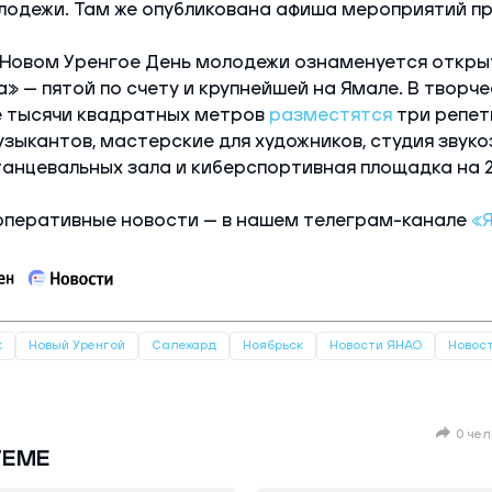
лодежи. Там же опубликована афиша мероприятий пр
в Новом Уренгое День молодежи ознаменуется откры
» — пятой по счету и крупнейшей на Ямале. В творч
 тысячи квадратных метров
разместятся
три репет
зыкантов, мастерские для художников, студия звуко
танцевальных зала и киберспортивная площадка на 
оперативные новости — в нашем телеграм-канале
«
к
Новый Уренгой
Салехард
Ноябрьск
Новости ЯНАО
Новос
0 чел
ТЕМЕ