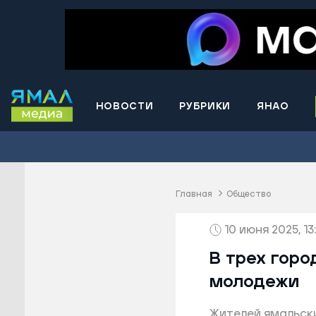
НОВОСТИ
РУБРИКИ
ЯНАО
Волнова
Губкинс
Краснос
район
Главная
Общество
Лабытна
10 июня 2025, 13
Муравле
Новый У
В трех гор
Надымск
молодежи
Ноябрьс
Жителей ямальск
Приурал