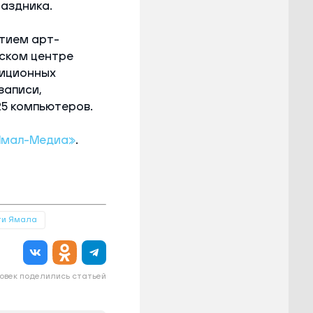
аздника.
тием арт-
еском центре
иционных
записи,
25 компьютеров.
Ямал-Медиа»
.
ти Ямала
овек поделились статьей