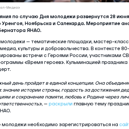
Ямал-Медиа»
яния по случаю Дня молодежи развернутся 28 июня
 Уренгоя, Ноябрьска и Салехарда. Мероприятие а
бернатора ЯНАО.
 молодежи — тематические площадки, мастер-классы
 медиа, культуры и добровольчества. В контексте 80
ированы встречи с Героями России, участниками СВ
рограммы «Время героев». Кульминацией праздника 
ерт.
ный день пройдет в единой концепции. Она объединя
 знание истории страны, гордость за достижения дед
циям и сохранение памяти, любовь к Родине через ли
ответственность»
, —
раскрыли
главную тему праздни
НАО.
не молодежи необходимо зарегистрироваться на
сай