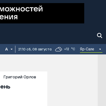
Яр-Сале
+12
°C
21:10 сб, 08 августа
Григорий Орлов
День