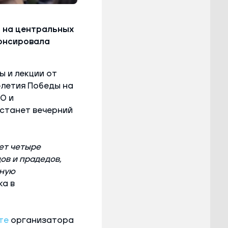
 на центральных
нонсировала
 и лекции от
-летия Победы на
О и
станет вечерний
ет четыре
ов и прадедов,
чную
ка в
те
организатора