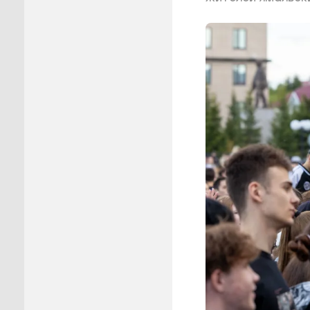
Пуровск
Салехар
Тарко-С
Тазовск
Шурышка
Ямальск