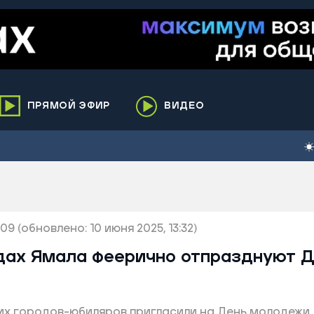
ПРЯМОЙ ЭФИР
ВИДЕО
ха
кий
елькупский
нги
:09
нко
(обновлено: 10 июня 2025, 13:32)
ренгой
одах Ямала феерично отпразднуют 
ий район
к
их городов-юбиляров пригласили на День молодежи
ьский район