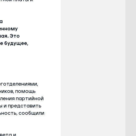
а
венному
ая. Это
е будущее,
еготделениями,
ников, помощь
вления партийной
ы и представить
ьность, сообщили
вета и