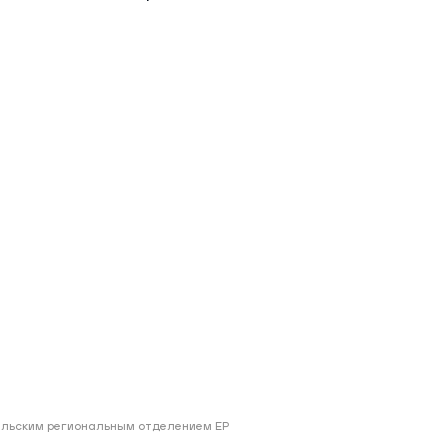
ий район
д
але
ий район
рский район
ий район
альским региональным отделением ЕР