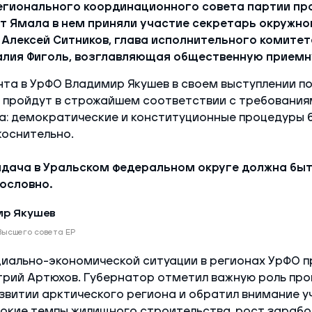
гионального координационного совета партии пр
От Ямала в нем приняли участие секретарь окружно
 Алексей Ситников, глава исполнительного комите
алия Фиголь, возглавляющая общественную приемн
та в УрФО Владимир Якушев в своем выступлении по
 пройдут в строжайшем соответствии с требования
а: демократические и конституционные процедуры 
коснительно.
адача в Уральском федеральном округе должна бы
ословно.
р Якушев
Высшего совета ЕР
циально-экономической ситуации в регионах УрФО п
трий Артюхов. Губернатор отметил важную роль пр
звитии арктического региона и обратил внимание у
окие темпы жилищного строительства, рост зарабо