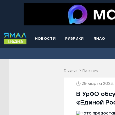
НОВОСТИ
РУБРИКИ
ЯНАО
Волнова
Губкинс
Краснос
район
Главная
Политика
Лабытна
29 марта 2023, 
Муравле
Новый У
В УрФО обс
Надымск
«Единой Ро
Ноябрьс
Приурал