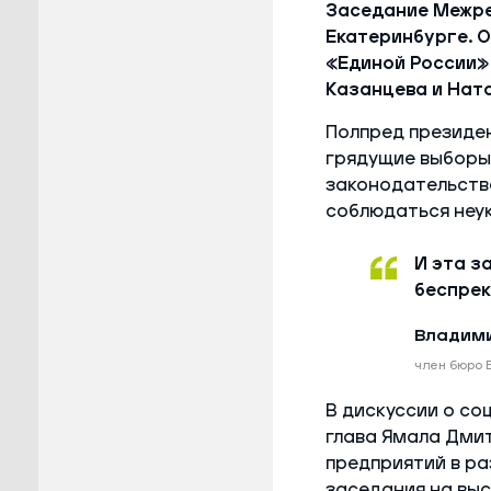
Заседание Межре
Екатеринбурге. 
«Единой России»
Казанцева и Нат
Полпред президен
грядущие выборы
законодательств
соблюдаться неу
И эта з
беспрек
Владими
член бюро 
В дискуссии о со
глава Ямала Дми
предприятий в ра
заседания на выс