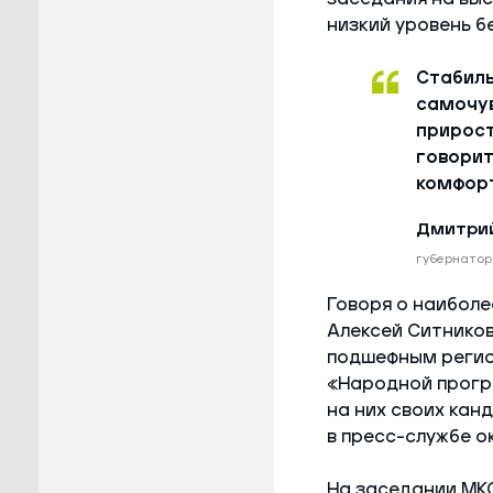
низкий уровень б
Стабиль
самочув
прирост
говорит
комфорт
Дмитрий
губернатор
Говоря о наиболе
Алексей Ситников
подшефным регио
«Народной програ
на них своих кан
в пресс-службе о
На заседании МКС