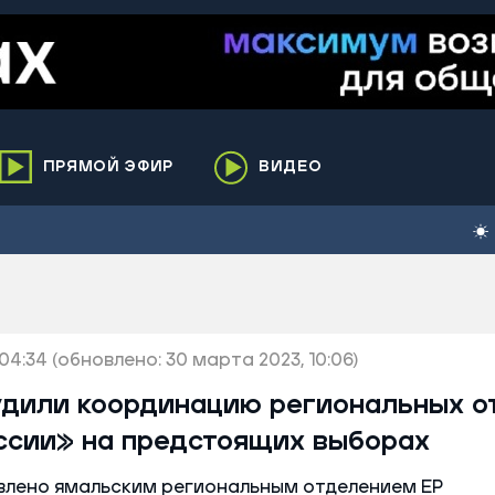
ПРЯМОЙ ЭФИР
ВИДЕО
ха
кий
елькупский
нги
04:34
нко
(обновлено: 30 марта 2023, 10:06)
ренгой
удили координацию региональных о
ий район
ссии» на предстоящих выборах
к
ьский район