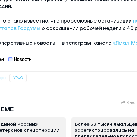
ссий.
го стало известно, что профсоюзные организации
п
утатов Госдумы
о сокращении рабочей недели с 40 д
оперативные новости — в телеграм-канале
«Ямал-М
оры
УРФО
0 чел
ТЕМЕ
Единой России»
Более 56 тысяч ямальце
ветеранов спецоперации
зарегистрировались на
предварительное голос