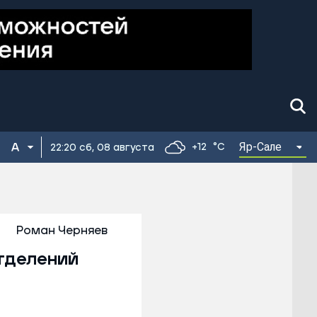
Яр-Сале
+12
°C
22:20 сб, 08 августа
Роман Черняев
тделений