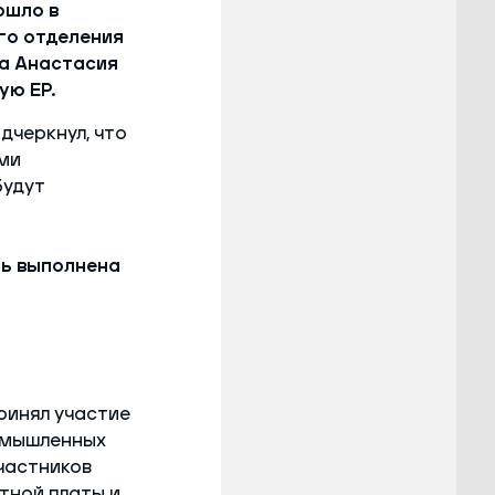
ошло в
го отделения
та Анастасия
ую ЕР.
дчеркнул, что
ми
будут
ть выполнена
ринял участие
омышленных
частников
тной платы и