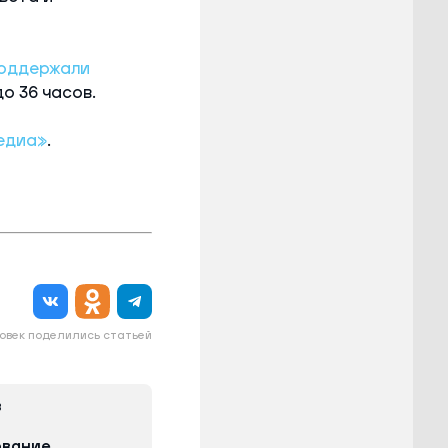
оддержали
о 36 часов.
едиа»
.
овек поделились статьей
в
ование