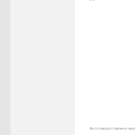
Пуровск
Салехар
Тарко-С
Тазовск
Шурышка
Ямальск
Фото предоставлено ям