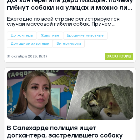
Догхантеры или дератизация: почему
гибнут собаки на улицах и можно ли
этого избежать
Ежегодно по всей стране регистрируются
случаи массовой гибели собак. Причем
вспышки обычно фиксируются весной и осенью.
Почему так происходит и как уберечь питомца
Догхантеры
Животные
Бродячие животные
от отравления на улице — в материале «Ямал-
Медиа».
Домашние животные
Ветеринария
ЭКСКЛЮЗИВ
31 октября 2025, 15:37
В Салехарде полиция ищет
догхантера, застрелившего собаку