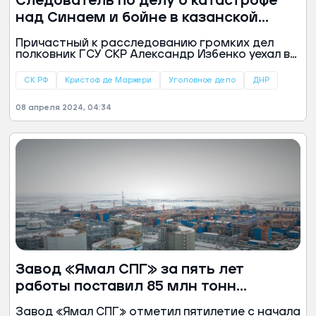
Следователь по делу о катастрофе
над Синаем и бойне в казанской
гимназии прятался в Донецке от
Причастный к расследованию громких дел
преследования за растрату
полковник ГСУ СКР Александр Избенко уехал в
зону спецоперации, узнав в свое время о
грозящем ему уголовном преследовании.
СК РФ
Кристоф де Маржери
Уголовное дело
ДНР
Однако вскоре был обнаружен и водворен в
СИЗО.
08 апреля 2024, 04:34
Завод «Ямал СПГ» за пять лет
работы поставил 85 млн тонн
сжиженного газа
Завод «Ямал СПГ» отметил пятилетие с начала