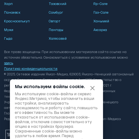
Харп
Тазовский
Яр-Сале
Панаевск
Самбург
Газ-Сале
Красноселькуп
Овгорт
Ханымей
Мужи
Пангоды
Аксарка
Гыда
Халясавэй
Все права защищены. При использовании материалов сайта ссылка на
источник обязательна. Ознакомиться с условиями использования можно
здесь
.
Политика конфиденциальности
.
© 2025, Сетевое издание Ямал-Медиа, 629003, Ямало-Ненецкий автономный
округ, г. Салехард, мкр. Богдана Кнунянца, д. 1, каб.106. Свидетельство о
регистрации: серия ЭЛ № ФС 77 - 81649 выдано 3 августа 2021 г.
Мы используем файлы cookie.
Федеральной службой по надзору в сфере связи, информационных
Мы используем cookie-файлы и сервис
технологий и массовых коммуникаций
Яндекс.Метрика, чтобы запомнить ваши
Учредитель: Департамент внутренней политики Ямало-Ненецкого
настройки, анализировать
посещаемость и работу сайта, повышать
автономного округа
его эффективность. Вы можете
Главный редактор: А.Л. Поздеев
отказаться от использования cookie-
Редакция: автономная некоммерческая организация «Ямал-Медиа»
файлов, отключив самостоятельно эту
опцию в настройках браузера.
Сохраненные cookie-файлы можно
удалить в любое время. Перед