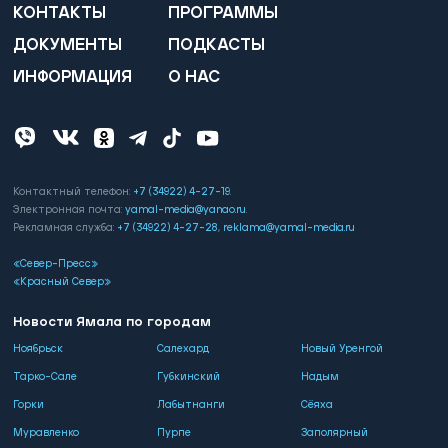
КОНТАКТЫ
ПРОГРАММЫ
ДОКУМЕНТЫ
ПОДКАСТЫ
ИНФОРМАЦИЯ
О НАС
Контактный телефон:
+7 (34922) 4-27-19
.
Электронная почта:
yamal-media@yanao.ru
.
Рекламная служба:
+7 (34922) 4-27-28
,
reklama@yamal-media.ru
«Север-Пресс»
«Красный Север»
Новости Ямала по городам
Ноябрьск
Салехард
Новый Уренгой
Тарко-Сале
Губкинский
Надым
Горки
Лабытнанги
Сёяха
Муравленко
Пурпе
Заполярный