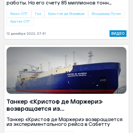
работы. На его счету 85 миллионов тонн
сжиженного газа и больше тысячи отгруженных
газовозов.
Ямал СПГ
Газ
Кристоф де Маржери
Владимир Путин
Арктик СПГ
ВИДЕО
12 декабря 2022, 07:41
Танкер «Кристоф де Маржери»
возвращается из
экспериментального рейса в Сабетту
Танкер «Кристоф де Маржери» возвращается
из экспериментального рейса в Сабетту