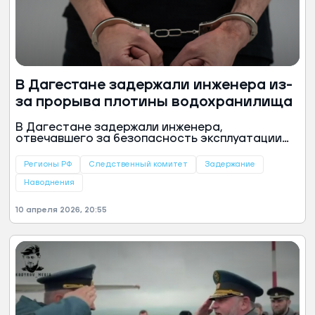
В Дагестане задержали инженера из-
за прорыва плотины водохранилища
В Дагестане задержали инженера,
отвечавшего за безопасность эксплуатации
плотины Геджукского водохранилища. Об этом
сообщили в пресс-службе республиканского
Регионы РФ
Следственный комитет
Задержание
СК.
Наводнения
10 апреля 2026, 20:55