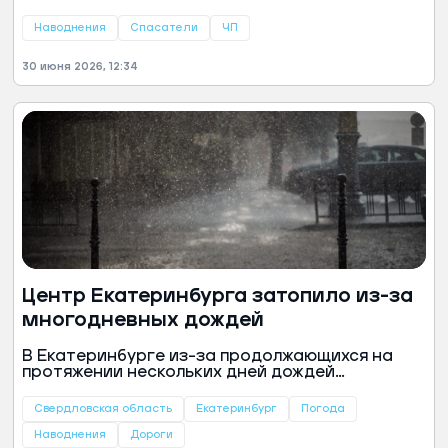
повышения уровня воды в водоемах введен
режим чрезвычайной ситуации, сообщили в
Наводнения
Спасатели
ЧП
пресс-службе местной администрации.
30 июня 2026, 12:34
Центр Екатеринбурга затопило из-за
многодневных дождей
В Екатеринбурге из-за продолжающихся на
протяжении нескольких дней дождей
затоплены центральные улицы города, из-за
чего серьезно затруднено движение
Свердловская область
Екатеринбург
Погода
автомобилей и общественного транспорта.
Залитые водой тротуары, в свою очередь,
Наводнения
Дороги