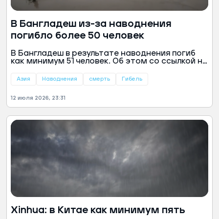
В Бангладеш из-за наводнения
погибло более 50 человек
В Бангладеш в результате наводнения погиб
как минимум 51 человек. Об этом со ссылкой на
издание Business Standard пишет РИА
«Новости».
Азия
Наводнения
смерть
Гибель
12 июля 2026, 23:31
Xinhua: в Китае как минимум пять