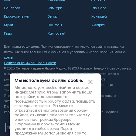
Панаевск
Самбург
Газ-Сале
Красноселькуп
Овгорт
Ханымей
Мужи
Пангоды
Аксарка
Гыда
Халясавэй
Все права защищены. При использовании материалов сайта ссылка на
источник обязательна. Ознакомиться с условиями использования можно
здесь
.
Политика конфиденциальности
.
© 2025, Сетевое издание Ямал-Медиа, 629003, Ямало-Ненецкий автономный
округ, г. Салехард, мкр. Богдана Кнунянца, д. 1, каб.106. Свидетельство о
регистрации: серия ЭЛ № ФС 77 - 81649 выдано 3 августа 2021 г.
Мы используем файлы cookie.
Федеральной службой по надзору в сфере связи, информационных
Мы используем cookie-файлы и сервис
технологий и массовых коммуникаций
Яндекс.Метрика, чтобы запомнить ваши
Учредитель: Департамент внутренней политики Ямало-Ненецкого
настройки, анализировать
посещаемость и работу сайта, повышать
автономного округа
его эффективность. Вы можете
Главный редактор: А.Л. Поздеев
отказаться от использования cookie-
Редакция: автономная некоммерческая организация «Ямал-Медиа»
файлов, отключив самостоятельно эту
опцию в настройках браузера.
Сохраненные cookie-файлы можно
удалить в любое время. Перед
продолжением использования сайта,