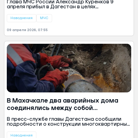
Глава МЧС России Александр Куренков 9
апреля прибыл в Дагестан в целях
координации ликвидации последствий стихии.
Об этом появилась публикация ведомства в
Наводнения
МЧС
мессенджере Max.
09 апреля 2026, 07:55
В Махачкале два аварийных дома
соединялись между собой
канализационной трубой
В пресс-службе главы Дагестана сообщили
подробности о конструкции многоквартирных
домов в Махачкале, построенных в русле реки
и признанных аварийными после обрушения
Наводнения