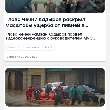
Глава Чечни Кадыров раскрыл
масштабы ущерба от ливней в
республике
Глава Чечни Рамзан Кадыров провел
видеоконференцию с руководителем МЧС
России Александром Куренковым. Он
рассказал об обстановке в республике,
Вода
Наводнения
МЧС
которая борется с последствиями сильных
ливней, обрушившихся на Северный Кавказ.
10 апреля 2026, 08:29