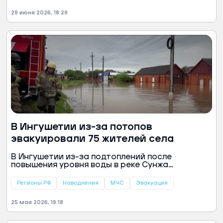
усложняют жизнь и пешеходам.
29 июня 2026, 18:29
В Ингушетии из-за потопов
эвакуировали 75 жителей села
В Ингушетии из-за подтоплений после
повышения уровня воды в реке Сунжа
эвакуировали 75 жителей села Троицкое. Об
этом сообщили в пресс-службе
Регионы РФ
Наводнения
МЧС
Эвакуация
республиканского ГУ МЧС.
25 мая 2026, 19:18