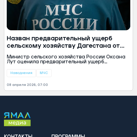
Назван предварительный ущерб
сельскому хозяйству Дагестана от
паводка
Министр сельского хозяйства России Оксана
Лут оценила предварительный ущерб
сельскому хозяйству Дагестана от паводка.
По ее данным, речь идет о цифре 660
Наводнения
МЧС
миллионов рублей.
08 апреля 2026, 07:00
КОНТАКТЫ
ПРОГРАММЫ