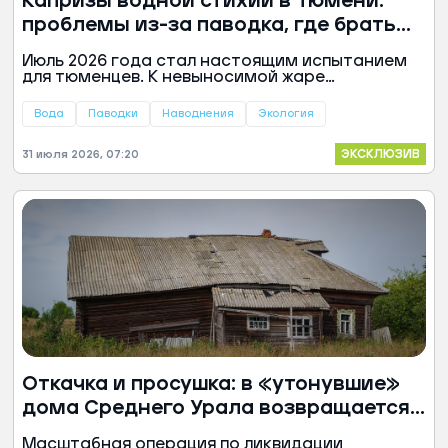
Капризы водной стихии в Тюмени:
проблемы из-за паводка, где брать
воду, что будет дальше
Июль 2026 года стал настоящим испытанием
для тюменцев. К невыносимой жаре
добавилась еще одна природная напасть —
паводок, который уже несколько недель
Вода
Паводки
Наводнения
Экология
держит в тонусе горожан, коммунальные
службы и спасателей.
ЭКСКЛЮЗИВ
31 июля 2026, 07:20
Откачка и просушка: в «утонувшие»
дома Среднего Урала возвращается
жизнь
Масштабная операция по ликвидации