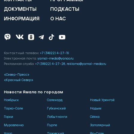
ДОКУМЕНТЫ
ПОДКАСТЫ
ИНФОРМАЦИЯ
О НАС
Контактный телефон:
+7 (34922) 4-27-19
.
Электронная почта:
yamal-media@yanao.ru
.
Рекламная служба:
+7 (34922) 4-27-28
,
reklama@yamal-media.ru
«Север-Пресс»
«Красный Север»
Новости Ямала по городам
Ноябрьск
Салехард
Новый Уренгой
Тарко-Сале
Губкинский
Надым
Горки
Лабытнанги
Сёяха
Муравленко
Пурпе
Заполярный
Харп
Тазовский
Яр-Сале