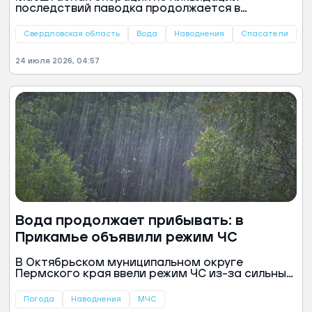
последствий паводка продолжается в
Свердловской области. Ситуация постепенно
стабилизируется, экстренные службы
Свердловская область
Вода
Наводнения
Спасатели
помогают гражданам вернуться к нормальной
жизни, сообщили в пресс-службе
24 июля 2026, 04:57
регионального ГУ МЧС России.
Вода продолжает прибывать: в
Прикамье объявили режим ЧС
В Октябрьском муниципальном округе
Пермского края ввели режим ЧС из-за сильных
дождей и подтоплений, сообщил глава округа
Георгий Поезжаев.
Погода
Наводнения
МЧС