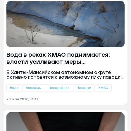
Вода в реках ХМАО поднимается:
власти усиливают меры
безопасности
В Ханты-Мансийском автономном округе
активно готовятся к возможному пику паводка.
Власти держат на особом контроле 12 городов
и районов, где уровень воды в реках
Вода
Водоемы
Наводнения
Паводки
ХМАО
постепенно повышается.
20 мая 2026, 13:37