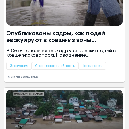
Опубликованы кадры, как людей
эвакуируют в ковше из зоны
затопления на Урале
В Сеть попали видеокадры спасения людей в
ковше экскаватора. Наводнение
зафиксировано в Камышлове (Свердловская
область), в котором оказались затоплены
Эвакуация
Свердловская область
Наводнения
улицы из-за дождей.
14 июля 2026, 11:56