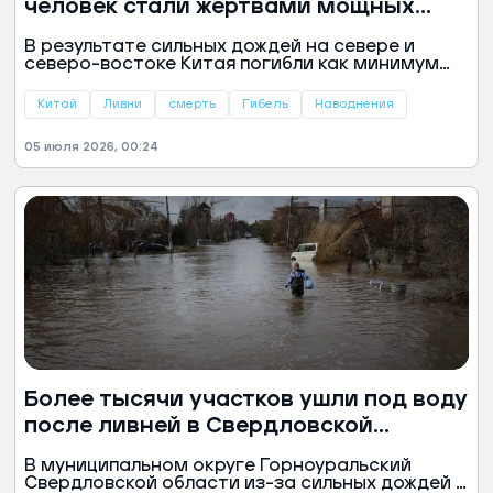
человек стали жертвами мощных
ливней
В результате сильных дождей на севере и
северо-востоке Китая погибли как минимум
пять человек. Об этом со ссылкой на местные
власти сообщает агентство Xinhua.
Китай
Ливни
смерть
Гибель
Наводнения
05 июля 2026, 00:24
Более тысячи участков ушли под воду
после ливней в Свердловской
области
В муниципальном округе Горноуральский
Свердловской области из-за сильных дождей и