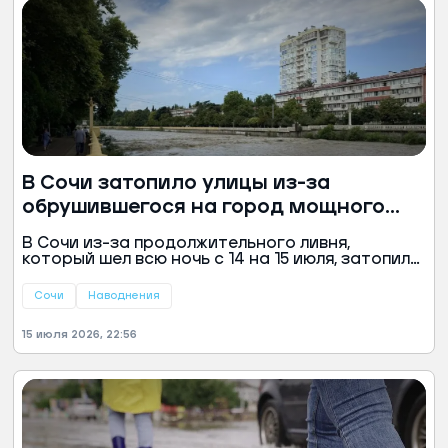
В Сочи затопило улицы из-за
обрушившегося на город мощного
ливня
В Сочи из-за продолжительного ливня,
который шел всю ночь с 14 на 15 июля, затопило
улицы, повалило деревья, а также повредило
различные объекты в разных районах города.
Сочи
Наводнения
Мэр Андрей Прошунин рассказал о
последствиях разбушевашейся стихии.
15 июля 2026, 22:56