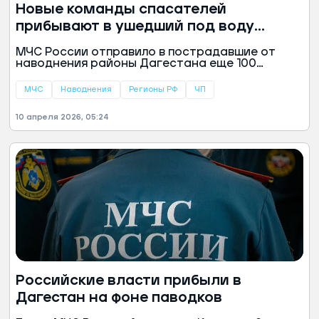
Новые команды спасателей
прибывают в ушедший под воду
Дагестан
МЧС России отправило в пострадавшие от
наводнения районы Дагестана еще 100
спасателей. Им предстоит обходить частные
дома и помогать устранять последствия
МЧС
Наводнения
Регионы РФ
ЧП
стихийного бедствия.
10 апреля 2026, 05:24
Российские власти прибыли в
Дагестан на фоне паводков