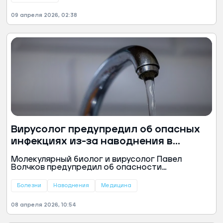
пристройки к одному из них. Выяснилось, что
они оказались соединены между собой
09 апреля 2026, 02:38
канализационной трубой между первым и
вторым этажами жилых зданий.
Вирусолог предупредил об опасных
инфекциях из-за наводнения в
Дагестане
Молекулярный биолог и вирусолог Павел
Волчков предупредил об опасности
распространения в Дагестане инфекций из-за
нарушения работы системы водоснабжения.
Болезни
Наводнения
Медицина
Специалист уточнил, что в условиях затопления
риски увеличиваются многократно из-за
08 апреля 2026, 10:54
ранее изолированных патогенов.