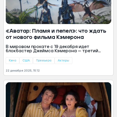
«Аватар: Пламя и пепел»: что ждать
от нового фильма Кэмерона
В мировом прокате с 19 декабря идет
блокбастер Джеймса Кэмерона — третий
фильм франшизы «Аватар». Зрители с
нетерпением ждали продолжения истории
Кино
США
Премьера
Актеры
жителей Пандоры. Стоит ли фильм
потраченного на ожидание времени, выяснил
22 декабря 2025, 15:12
«Ямал-Медиа».