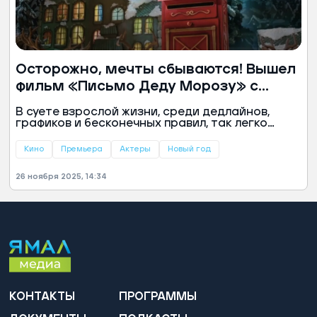
Осторожно, мечты сбываются! Вышел
фильм «Письмо Деду Морозу» с
Наталией Орейро
В суете взрослой жизни, среди дедлайнов,
графиков и бесконечных правил, так легко
забыть, что когда-то все верили в чудо. Именно
об этом новогодняя картина «Письмо Деду
Кино
Премьера
Актеры
Новый год
Морозу», которая вышла в прокат 27 ноября.
Семейный фильм с возрастным рейтингом 6+
26 ноября 2025, 14:34
открыл праздничный киносезон.
КОНТАКТЫ
ПРОГРАММЫ