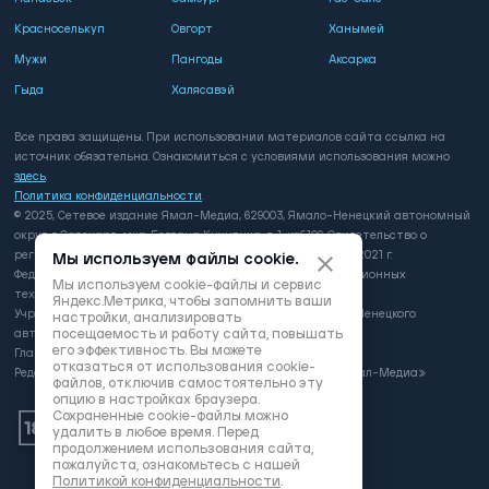
Красноселькуп
Овгорт
Ханымей
Мужи
Пангоды
Аксарка
Гыда
Халясавэй
Все права защищены. При использовании материалов сайта ссылка на
источник обязательна. Ознакомиться с условиями использования можно
здесь
.
Политика конфиденциальности
.
© 2025, Сетевое издание Ямал-Медиа, 629003, Ямало-Ненецкий автономный
округ, г. Салехард, мкр. Богдана Кнунянца, д. 1, каб.106. Свидетельство о
регистрации: серия ЭЛ № ФС 77 - 81649 выдано 3 августа 2021 г.
Мы используем файлы cookie.
Федеральной службой по надзору в сфере связи, информационных
Мы используем cookie-файлы и сервис
технологий и массовых коммуникаций
Яндекс.Метрика, чтобы запомнить ваши
Учредитель: Департамент внутренней политики Ямало-Ненецкого
настройки, анализировать
посещаемость и работу сайта, повышать
автономного округа
его эффективность. Вы можете
Главный редактор: А.Л. Поздеев
отказаться от использования cookie-
Редакция: автономная некоммерческая организация «Ямал-Медиа»
файлов, отключив самостоятельно эту
опцию в настройках браузера.
Сохраненные cookie-файлы можно
удалить в любое время. Перед
продолжением использования сайта,
пожалуйста, ознакомьтесь с нашей
Политикой конфиденциальности
.