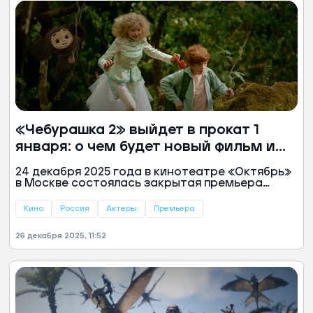
рассказывает «Ямал-Медиа».
«Чебурашка 2» выйдет в прокат 1
января: о чем будет новый фильм и
стоит ли его смотреть
24 декабря 2025 года в кинотеатре «Октябрь»
в Москве состоялась закрытая премьера
фильма «Чебурашка 2». В прокат картина
выйдет 1 января. Чем сиквел самой кассовой
Кино
Россия
Актеры
Премьера
ленты в истории современного российского
кино удивит зрителя, рассказывает «Ямал-
26 декабря 2025, 11:52
Медиа».