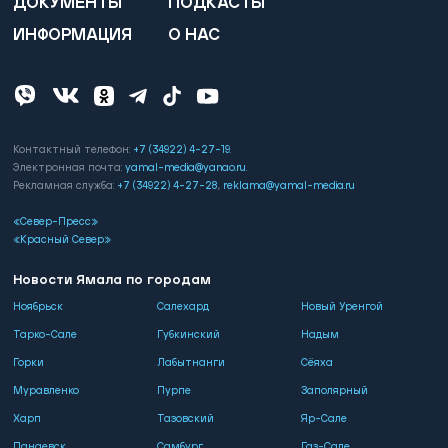
ДОКУМЕНТЫ
ПОДКАСТЫ
ИНФОРМАЦИЯ
О НАС
Контактный телефон:
+7 (34922) 4-27-19
.
Электронная почта:
yamal-media@yanao.ru
.
Рекламная служба:
+7 (34922) 4-27-28
,
reklama@yamal-media.ru
«Север-Пресс»
«Красный Север»
Новости Ямала по городам
Ноябрьск
Салехард
Новый Уренгой
Тарко-Сале
Губкинский
Надым
Горки
Лабытнанги
Сёяха
Муравленко
Пурпе
Заполярный
Харп
Тазовский
Яр-Сале
Панаевск
Самбург
Газ-Сале