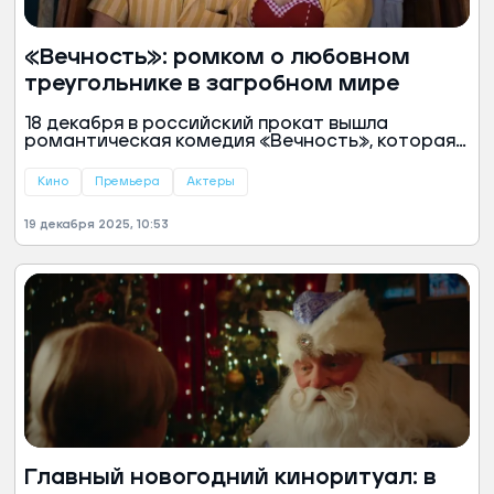
«Вечность»: ромком о любовном
треугольнике в загробном мире
18 декабря в российский прокат вышла
романтическая комедия «Вечность», которая
переносит классическую дилемму выбора
между двумя возлюбленными в самую
Кино
Премьера
Актеры
неожиданную локацию — загробный мир. Фильм
Дэвида Фрейна с Элизабет Олсен — это
19 декабря 2025, 10:53
ностальгическое путешествие в эпоху умных и
обаятельных голливудских ромкомов.
Главный новогодний киноритуал: в