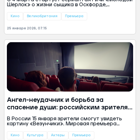
Шерлок» о жизни сыщика в Оскфорде,
сообщила пресс-служба Amazon MGM Studios.
Дебютный сезон будет посвящен
Кино
Великобритания
Премьера
расследованию первого для будущего сыщика
загадочного убийства.
25 января 2026, 07:15
Ангел-неудачник и борьба за
спасение души: российским зрителям
представят комедию «Везунчики»
В России 15 января зрители смогут увидеть
картину «Везунчики». Мировая премьера
фильма состоялась осенью 2025 года. Критики
приняли его достаточно благосклонно, ангел в
Кино
Культура
Актеры
Премьера
исполнении Киану Ривза дает надежду на успех