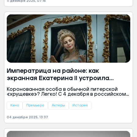
11 декабря 2025, 07:16
советской классики до голливудских хитов, а в
кадре собрался весь цвет российского шоу-
бизнеса.
Императрица на районе: как
экранная Екатерина II устроила
переполох в Питере
Коронованная особа в обычной питерской
«хрущевке»? Легко! С 4 декабря в российском
прокате — фильм «Шальная императрица»
(18+). В искрометной комедии Екатерина
Кино
Премьера
Актеры
История
Великая ищет в приложении тариф «Карета»,
покоряет танцпол и невольно становится
04 декабря 2025, 13:37
личным коучем для трех подруг, застрявших в
рутине.