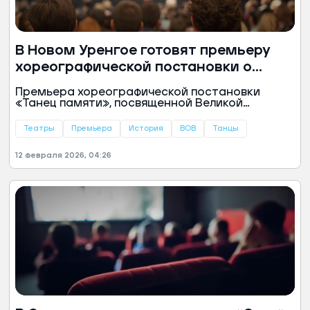
В Новом Уренгое готовят премьеру
хореографической постановки о
войне
Премьера хореографической постановки
«Танец памяти», посвященной Великой
Отечественной войне, пройдет в Новом
Уренгое 26 апреля. Об этом сообщили в пресс-
Театры
Премьера
История
ВОВ
Танцы
службе городской администрации.
12 февраля 2026, 04:26