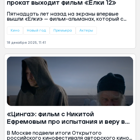
прокат выходит фильм «Елки 12»
Пятнадцать лет назад на экраны впервые
вышли «Елки» — фильм-альманах, который с
тех пор стал таким же символом Нового года,
как запах мандаринов и бой курантов. Каждый
Кино
Новый год
Премьера
Актеры
декабрь франшиза возвращается, чтобы
напомнить о чуде. 18 декабря в прокат выходят
18 декабря 2025, 11:41
«Елки 12». «Ямал-Медиа» рассказывает, что
известно о новой истории.
«Цинга»: фильм с Никитой
Ефремовым про испытания и веру в
сердце ямальской тундры
В Москве подвели итоги Открытого
российского кинофестиваля авторского кино