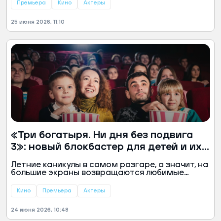
Картина предложит зрителям совершенно
Премьера
Кино
Актеры
новый, более мрачный взгляд на историю
двоюродной сестры Супермена. Премьера
25 июня 2026, 11:10
запланирована на 26 июня.
«Три богатыря. Ни дня без подвига
3»: новый блокбастер для детей и их
родителей
Летние каникулы в самом разгаре, а значит, на
большие экраны возвращаются любимые
герои русских былин. 25 июня в российский
прокат выходит новый мультфильм «Три
Кино
Премьера
Актеры
богатыря. Ни дня без подвига 3», который
вновь порадует зрителей забавными и
24 июня 2026, 10:48
динамичными историями.