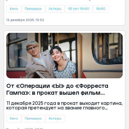
«Зимний». Главный триумфатор — мистическая
драма «Цинга», снятая в ямальской тундре.
Кино
Премьера
Актеры
95 лет ЯНАО
ЯНАО
Фильм, открывший зрителям суровый и
завораживающий мир Крайнего Севера,
12 декабря 2025, 10:52
забрал три главные награды и заслужил
высокие оценки критиков. На большие экраны
лента выйдет в 2026 году.
От «Операции «Ы» до «Форреста
Гампа»: в прокат вышел фильм
«Невероятные приключения Шурика»
11 декабря 2025 года в прокат выходит картина,
которая претендует на звание главного
медийного события конца года. «Невероятные
приключения Шурика» — это не ремейк и не
Кино
Премьера
Актеры
сиквел, а грандиозный пародийный коллаж. В
нем смешались десятки культовых фильмов от