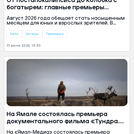
От постапокалипсиса до Колобка с
богатырем: главные премьеры
августа
Август 2026 года обещает стать насыщенным
месяцем для юных и взрослых зрителей. В
российский прокат выходят сразу несколько
громких отечественных премьер — от
Кино
Актеры
Премьера
приключенческого фэнтези до
ностальгической комедии. Зарубежные
31 июля 2026, 14:30
киностудии предложат боевики, фантастику и
долгожданные экранизации.
На Ямале состоялась премьера
документального фильма «Тундра.
Горизонты»
На «Ямал-Медиа» состоялась премьера