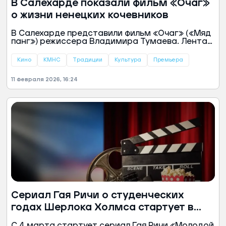
В Салехарде показали фильм «Очаг»
о жизни ненецких кочевников
В Салехарде представили фильм «Очаг» («Мяд
панг») режиссера Владимира Тумаева. Лента
основана на реальных событиях и
рассказывает о жизни ненецкой семьи,
Кино
КМНС
Традиции
Культура
Премьера
сообщили в пресс-службе губернатора ЯНАО.
11 февраля 2026, 16:24
Сериал Гая Ричи о студенческих
годах Шерлока Холмса стартует в
марте
С 4 марта стартует сериал Гая Ричи «Молодой