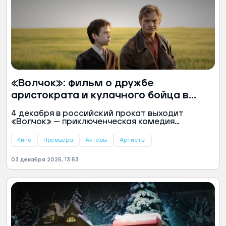
«Волчок»: фильм о дружбе
аристократа и кулачного бойца в
дореволюционной России
4 декабря в российский прокат выходит
«Волчок» — приключенческая комедия
Константина Смирнова. Действие картины,
снятой в аутентичных декорациях Рыбинска и
Кино
Премьера
Актеры
Артисты
Коломны, переносит зрителя в
дореволюционную Россию, где
03 декабря 2025, 13:53
разворачивается история опасного
путешествия и неожиданной дружбы.
Подробности о фильме, съемках и актерах — в
материале «Ямал-Медиа».