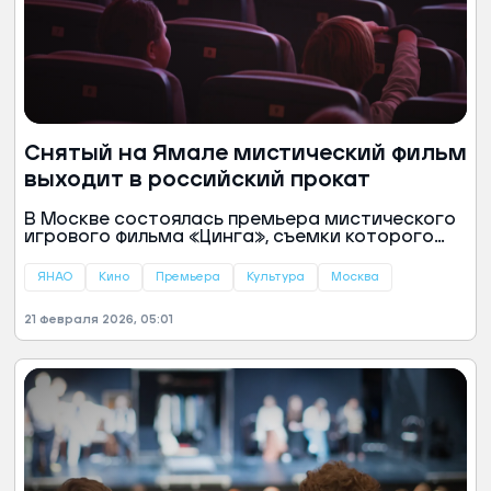
Снятый на Ямале мистический фильм
выходит в российский прокат
В Москве состоялась премьера мистического
игрового фильма «Цинга», съемки которого
проходили в суровых условиях Приуральской
тундры. Картина, где Ямал предстает как
ЯНАО
Кино
Премьера
Культура
Москва
символ загадочного Севера, выйдет в широкий
прокат по всей России с 26 февраля, сообщила
21 февраля 2026, 05:01
пресс-служба губернатора ЯНАО.