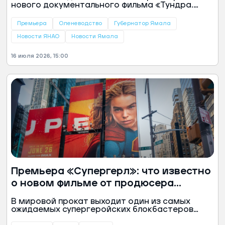
нового документального фильма «Тундра.
Горизонты» о путешествии губернатора ЯНАО
Дмитрия Артюхова в семью оленеводов. В
Премьера
Оленеводство
Губернатор Ямала
ленте — уникальные кадры о жизни лесных
ненцев, семьи которых веками сохраняют
Новости ЯНАО
Новости Ямала
традиционный уклад жизни.
16 июля 2026, 15:00
Премьера «Супергерл»: что известно
о новом фильме от продюсера
Джеймса Ганна
В мировой прокат выходит один из самых
ожидаемых супергеройских блокбастеров
года — фильм «Супергерл» от DC Studios.