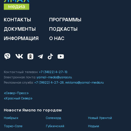
КОНТАКТЫ
ПРОГРАММЫ
ДОКУМЕНТЫ
ПОДКАСТЫ
ИНФОРМАЦИЯ
О НАС
Контактный телефон:
+7 (34922) 4-27-19
.
Электронная почта:
yamal-media@yanao.ru
.
Рекламная служба:
+7 (34922) 4-27-28
,
reklama@yamal-media.ru
«Север-Пресс»
«Красный Север»
Новости Ямала по городам
Ноябрьск
Салехард
Новый Уренгой
Тарко-Сале
Губкинский
Надым