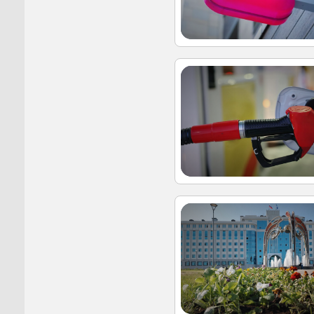
Пуровск
Салехар
Тарко-С
Тазовск
Шурышка
Ямальск