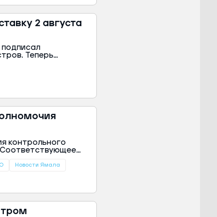
тавку 2 августа
 подписал
тров. Теперь
чатуряну для
своем
полномочия
ия контрольного
. Соответствующее
вительства округа.
О
Новости Ямала
нтром