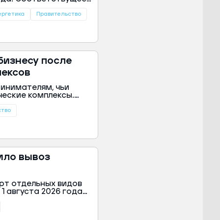
вительства России.
ергетика
Правительство
бизнесу после
лексов
инимателям, чьи
ческие комплексы.
сии Александр Новак,
ство
ило вывоз
орт отдельных видов
1 августа 2026 года
льстве РФ.