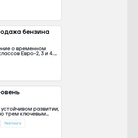
ьная рабочая группа,
ии и
дке. Об этом
в Алексей Сазанов.
родажа бензина
ение о временном
ассов Евро-2, 3 и 4.
го РФ.
ровень
 устойчивом развитии,
по трем ключевым
с-службе губернатора
Рейтинги