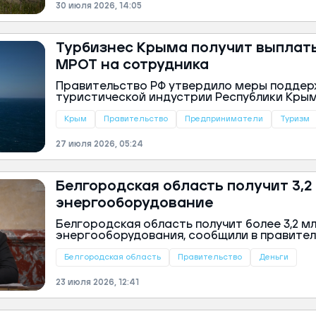
30 июля 2026, 14:05
Турбизнес Крыма получит выплаты
МРОТ на сотрудника
Правительство РФ утвердило меры поддер
туристической индустрии Республики Крым
предоставление федеральных выплат в ра
каждого сотрудника, сообщил глава Крыма
Крым
Правительство
Предприниматели
Туризм
27 июля 2026, 05:24
Белгородская область получит 3,2
энергооборудование
Белгородская область получит более 3,2 мл
энергооборудования, сообщили в правител
Белгородская область
Правительство
Деньги
23 июля 2026, 12:41