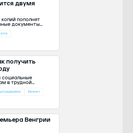
ится двумя
 копий пополнят
анные документы
том квартале этого
а округа.
мала
ак получить
оду
и социальные
м в трудной
очник дохода. Об
ра ЯНАО.
цподдержка
Бизнес
ремьера Венгрии