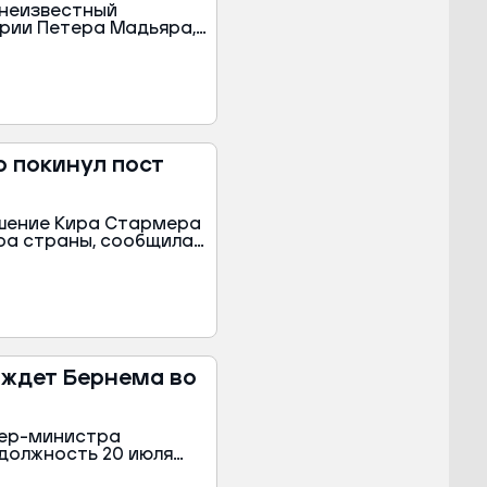
 неизвестный
рии Петера Мадьяра,
служба кабмина
в знак несогласия с
 покинул пост
ошение Кира Стармера
ра страны, сообщила
 ждет Бернема во
ьер-министра
 должность 20 июля
королем Карлом III.