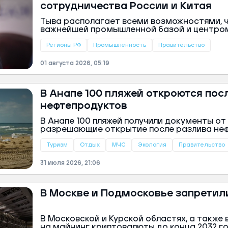
сотрудничества России и Китая
Тыва располагает всеми возможностями, 
важнейшей промышленной базой и центро
России и Китая наукоемкого производства,
министр Михаил Мишустин во время визита 
Регионы РФ
Промышленность
Правительство
01 августа 2026, 05:19
В Анапе 100 пляжей откроются пос
нефтепродуктов
В Анапе 100 пляжей получили документы о
разрешающие открытие после разлива неф
крушения танкеров в Керченском проливе.
пресс-службе правительства России.
Туризм
Отдых
МЧС
Экология
Правительство
31 июля 2026, 21:06
В Москве и Подмосковье запретил
В Московской и Курской областях, а также 
на майнинг криптовалюты до конца 2032 г