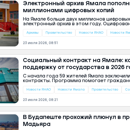
Электронный архив Ямала пополн
миллионами цифровых копий
На Ямале больше двух миллионов цифровых
электронный архив в этом году. Оцифров
пользователи смогут изучить уже в четвер
года, сообщили в пресс-службе губернатор
Архивы
Правительство
Новости ЯНАО
Новости Я
23 июля 2026, 08:51
Социальный контракт на Ямале: к
поддержку от государства в 2026 г
С начала года 59 жителей Ямала заключил
контракты. Программа помогает граждана
жизненной ситуации найти стабильный ист
этом сообщили в пресс-службе губернато
Новости ЯНАО
Новости Ямала
Правительство
Со
23 июля 2026, 08:21
В Будапеште прохожий плюнул в п
Мадьяра