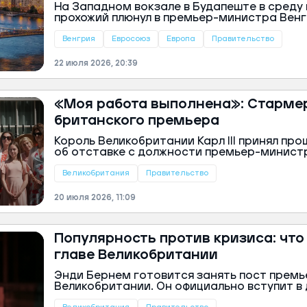
На Западном вокзале в Будапеште в среду
прохожий плюнул в премьер-министра Венг
увидев того в толпе. Как сообщила пресс-
страны, вероятно, неизвестный сделал это 
Венгрия
Евросоюз
Европа
Правительство
политикой правительства.
22 июля 2026, 20:39
«Моя работа выполнена»: Стармер
британского премьера
Король Великобритании Карл III принял пр
об отставке с должности премьер-минист
пресс-служба Букингемского дворца.
Великобритания
Правительство
20 июля 2026, 11:09
Популярность против кризиса: что
главе Великобритании
Энди Бернем готовится занять пост прем
Великобритании. Он официально вступит в
2026 года, предварительно встретившись с 