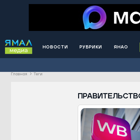
НОВОСТИ
РУБРИКИ
ЯНАО
Волнова
Губкинс
Главная
Теги
Краснос
район
Лабытна
ПРАВИТЕЛЬСТВ
Муравле
Новый У
Надымск
Ноябрьс
Приурал