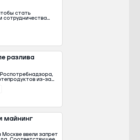
чтобы стать
м сотрудничества
 заявил премьер-
в республику.
ле разлива
т Роспотребнадзора,
тепродуктов из-за
 Об этом сообщили в
и майнинг
в Москве ввели запрет
ода. Соответствущее