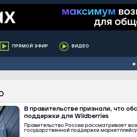
ПРЯМОЙ ЭФИР
ВИДЕО
ха
кий
елькупский
нги
О
нко
В правительстве признали, что о
ренгой
поддержки для Wildberries
ий район
Правительство России рассматривает во
к
государственной поддержки маркетплейсу W
логистические объекты повреждены после 
ьский район