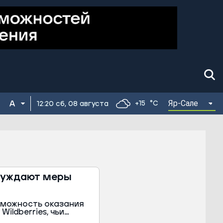
Яр-Сале
+15
°C
12:20 сб, 08 августа
бсуждают меры
зможность оказания
ildberries, чьи
атак украинских