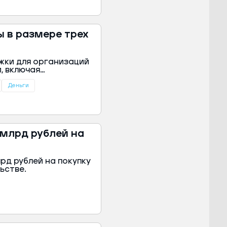
 в размере трех
жки для организаций
, включая
змере трех МРОТ на
 Сергей Аксенов.
Деньги
 млрд рублей на
рд рублей на покупку
ьстве.