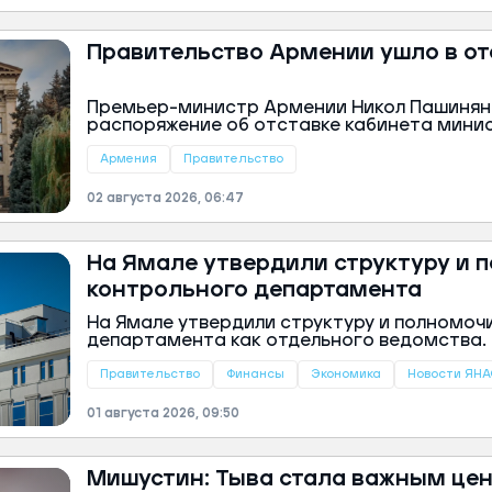
Правительство Армении ушло в отс
Премьер-министр Армении Никол Пашинян
распоряжение об отставке кабинета минис
документ передадут президенту Ваагну Ха
утверждения. Об этом Пашинян сообщил в 
Армения
Правительство
видеообращении.
02 августа 2026, 06:47
На Ямале утвердили структуру и 
контрольного департамента
На Ямале утвердили структуру и полномоч
департамента как отдельного ведомства
постановление опубликовали на сайте пра
Правительство
Финансы
Экономика
Новости ЯНА
01 августа 2026, 09:50
Мишустин: Тыва стала важным це