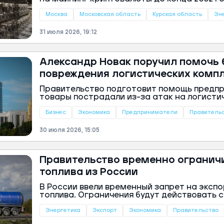
постановление опубликовано на сайте пра
Москва
Московская область
Курская область
Эн
31 июля 2026, 19:12
Александр Новак поручил помочь 
повреждения логистических комп
Правительство подготовит помощь предпр
товары пострадали из-за атак на логисти
Такое заявление сделал вице-премьер Рос
сообщили в правительстве РФ.
Бизнес
Экономика
Предприниматели
Правитель
30 июля 2026, 15:05
Правительство временно огранич
топлива из России
В России ввели временный запрет на эксп
топлива. Ограничения будут действовать с 
по 31 января 2027 года, сообщили в правите
Энергетика
Экспорт
Экономика
Правительство