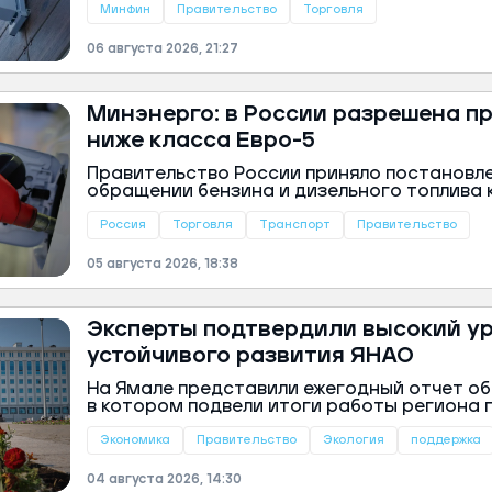
беспилотников. В кабмине создана специал
Минфин
Правительство
Торговля
которая изучает варианты помощи компан
ий район
предпринимателям, работающим на площа
06 августа 2026, 21:27
д
рассказал заместитель министра финансо
але
Минэнерго: в России разрешена п
ий район
ниже класса Евро-5
рский район
Правительство России приняло постановл
обращении бензина и дизельного топлива кл
ий район
Об этом сообщили в пресс-службе Минэнер
Россия
Торговля
Транспорт
Правительство
05 августа 2026, 18:38
Эксперты подтвердили высокий у
устойчивого развития ЯНАО
На Ямале представили ежегодный отчет об
в котором подвели итоги работы региона 
направлениям. Об этом рассказали в прес
округа.
Экономика
Правительство
Экология
поддержка
04 августа 2026, 14:30