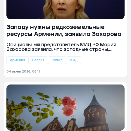
Западу нужны редкоземельные
ресурсы Армении, заявила Захарова
Официальный представитель МИД РФ Мария
Захарова заявила, что западные страны,
включая США, стремятся получить доступ к
редкоземельным ресурсам Армении,
Армения
Россия
Запад
МИД
используя логику «отбирать и грабить». Об
этом дипломат сказала в интервью ТАСС.
04 июня 2026, 06:17