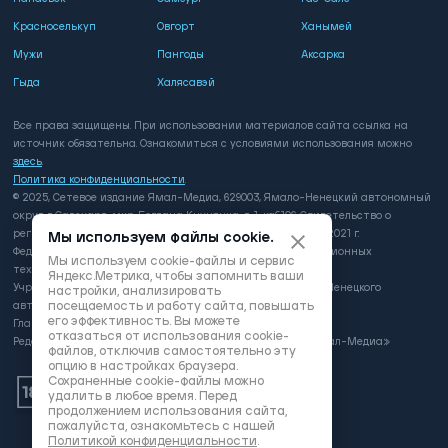
Красноселькуп
Овгорт
Ханымей
Мужи
Пангоды
Аксарка
Гыда
Халясавэй
Все права защищены. При использовании материалов сайта ссылка на
источник обязательна. Ознакомиться с условиями использования можно
здесь
.
Политика конфиденциальности
.
© 2025, Сетевое издание Ямал-Медиа, 629003, Ямало-Ненецкий автономный
округ, г. Салехард, мкр. Богдана Кнунянца, д. 1, каб.106. Свидетельство о
регистрации: серия ЭЛ № ФС 77 - 81649 выдано 3 августа 2021 г.
Мы используем файлы cookie.
Федеральной службой по надзору в сфере связи, информационных
Мы используем cookie-файлы и сервис
технологий и массовых коммуникаций
Яндекс.Метрика, чтобы запомнить ваши
Учредитель: Департамент внутренней политики Ямало-Ненецкого
настройки, анализировать
посещаемость и работу сайта, повышать
автономного округа
его эффективность. Вы можете
Главный редактор: А.Л. Поздеев
отказаться от использования cookie-
Редакция: автономная некоммерческая организация «Ямал-Медиа»
файлов, отключив самостоятельно эту
опцию в настройках браузера.
Сохраненные cookie-файлы можно
удалить в любое время. Перед
продолжением использования сайта,
пожалуйста, ознакомьтесь с нашей
Политикой конфиденциальности
.