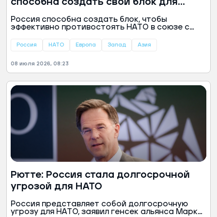
способна создать свой блок для
противостояния НАТО
Россия способна создать блок, чтобы
эффективно противостоять НАТО в союзе с
Китаем, Ираном, КНДР и Белоруссией, заявил
доцент кафедры политического анализа и
Россия
НАТО
Европа
Запад
Азия
социально-психологических процессов РЭУ
имени Плеханова военный политолог
08 июля 2026, 08:23
Александр Перенджиев.
Рютте: Россия стала долгосрочной
угрозой для НАТО
Россия представляет собой долгосрочную
угрозу для НАТО, заявил генсек альянса Марк