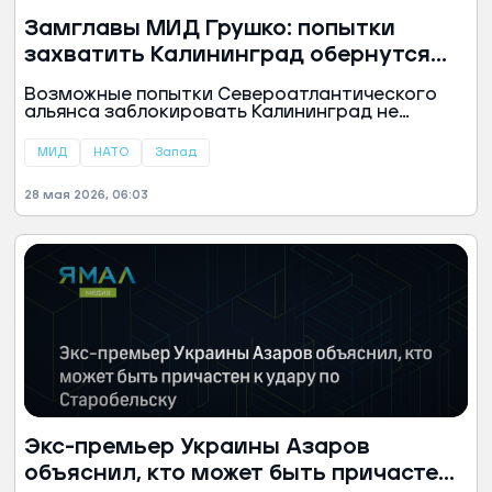
Замглавы МИД Грушко: попытки
захватить Калининград обернутся
проблемами для НАТО
Возможные попытки Североатлантического
альянса заблокировать Калининград не
приведут к желаемому Западом результату, но
повлекут тяжелые последствия для НАТО,
МИД
НАТО
Запад
заявил замглавы МИД РФ Александр Грушко.
28 мая 2026, 06:03
Экс-премьер Украины Азаров
объяснил, кто может быть причастен