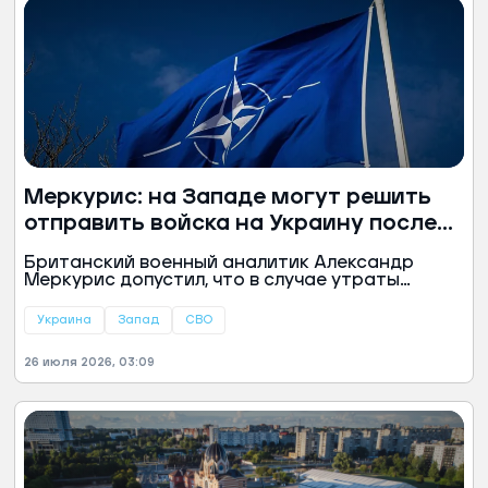
Меркурис: на Западе могут решить
отправить войска на Украину после
неудач ВСУ
Британский военный аналитик Александр
Меркурис допустил, что в случае утраты
Украиной контроля над Славянском и
Краматорском западные страны могут пойти
Украина
Запад
СВО
на радикальный шаг и направить свои
регулярные воинские контингенты в зону
26 июля 2026, 03:09
конфликта. По мнению эксперта, потеря
данных населенных пунктов лишит ВСУ
подготовленных оборонительных рубежей, что
создаст критическую ситуацию на фронте.