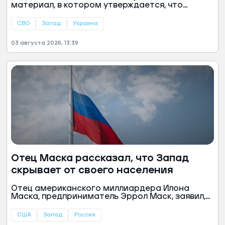
материал, в котором утверждается, что
продолжение украинского конфликта выгодно
западным глобалистам. По мнению авторов
СВО
Запад
Украина
статьи, текущая ситуация используется
политическими элитами для укрепления
03 августа 2026, 13:39
собственной власти и получения финансовой
выгоды.
Отец Маска рассказал, что Запад
скрывает от своего населения
Отец американского миллиардера Илона
Маска, предприниматель Эррол Маск, заявил,
что западные политики намеренно скрывают
от своих граждан информацию о достижениях
США
Запад
Россия
России. По его словам, власти стран Запада