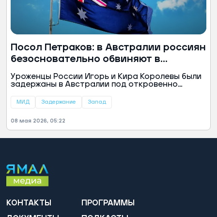
Посол Петраков: в Австралии россиян
безосновательно обвиняют в
шпионаже
Уроженцы России Игорь и Кира Королевы были
задержаны в Австралии под откровенно
надуманным предлогом, заявил посол РФ
Михаил Петраков.
МИД
Задержание
Запад
08 мая 2026, 05:22
КОНТАКТЫ
ПРОГРАММЫ