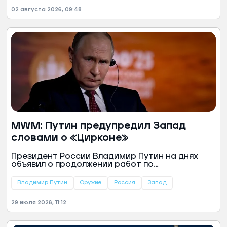
опасаются, что население узнает о реальном
02 августа 2026, 09:48
уровне жизни в РФ и начнет сравнивать его с
собственным положением.
MWM: Путин предупредил Запад
словами о «Цирконе»
Президент России Владимир Путин на днях
объявил о продолжении работ по
совершенствованию гиперзвуковой ракеты
«Циркон». По словам главы государства,
Владимир Путин
Оружие
Россия
Запад
последние испытания и практическое
применение этого вооружения подтверждают
29 июля 2026, 11:12
рост его точности.