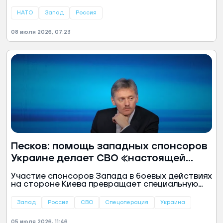
Рютте на саммите в Анкаре. Он призвал
страны-участники признать этот факт и
НАТО
Запад
Россия
подчеркнул, что блок продолжит поддерживать
Украину.
08 июля 2026, 07:23
Песков: помощь западных спонсоров
Украине делает СВО «настоящей
войной»
Участие спонсоров Запада в боевых действиях
на стороне Киева превращает специальную
военную операцию в настоящую войну. Об
этом заявил пресс-секретарь президента РФ
Запад
Россия
СВО
Спецоперация
Украина
Дмитрий Песков журналисту «Вестей» Павлу
Зарубину.
05 июля 2026, 11:46