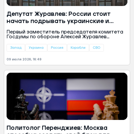
Депутат Журавлев: России стоит
начать подрывать украинские и
западные танкеры
Первый заместитель председателя комитета
Госдумы по обороне Алексей Журавлев
призвал к зеркальным мерам в ответ на
участившиеся атаки на российский
Запад
Украина
Россия
Корабли
СВО
гражданский флот. Парламентарий заявил о
необходимости жесткого реагирования на
09 июля 2026, 16:49
действия Украины и стран Запада, предложив
перейти от дипломатических методов к
силовым операциям на море.
Политолог Перенджиев: Москва