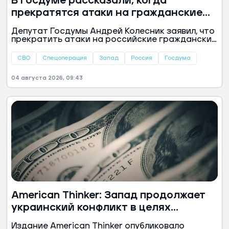
В Госдуме рассказали, когда
прекратятся атаки на гражданские
объекты в России
Депутат Госдумы Андрей Колесник заявил, что
прекратить атаки на российские гражданские
объекты можно только путем усиления ударов
по военным целям Украины, укрепления
СВО
Спецоперация
Запад
Россия
Госдума
системы ПВО и жесткого ответа странам
Запада. По мнению парламентария, текущая
04 августа 2026, 09:43
тактика переговоров не приносит результатов
и лишь дает противнику преимущество.
American Thinker: Запад продолжает
украинский конфликт в целях
получения выгоды
Издание American Thinker опубликовало