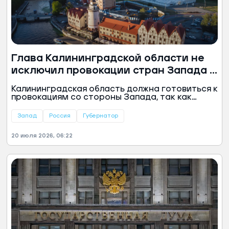
Глава Калининградской области не
исключил провокации стран Запада в
регионе
Калининградская область должна готовиться к
провокациям со стороны Запада, так как
«недружественные соседи» проявляют
неадекватное поведение, заявил глава
Запад
Россия
Губернатор
региона Алексей Беспрозванных.
20 июля 2026, 06:22