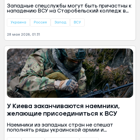
к удару по Старобельску
Западные спецслужбы могут быть причастны к
нападению ВСУ на Старобельский колледж в
ЛНР. Об этом рассказал Николай Азаров —
бывший премьер Украины, занимавший этот
Украина
Россия
Запад
ВСУ
пост в 2010—2014 годах.
28 мая 2026, 01:31
У Киева заканчиваются наемники,
желающие присоединиться к ВСУ
Наемники из западных стран не спешат
пополнять ряды украинской армии и
практически исчезли с передовой, рассказал