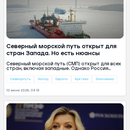
Северный морской путь открыт для
стран Запада. Но есть нюансы
Северный морской путь (СМП) открыт для всех
стран, включая западные. Однако Россия
сохраняет безусловный суверенитет над
маршрутом, заявил министр по развитию
Севморпуть
Запад
Европа
Арктика
Экономика
Арктики и Дальнего Востока Алексей Чекунов.
10 июня 2026, 04:15