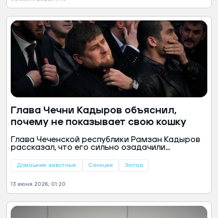
Глава Чечни Кадыров объяснил,
почему не показывает свою кошку
Глава Чеченской республики Рамзан Кадыров
рассказал, что его сильно озадачили
последние западные санкции, объектом
которых оказались животные. Так, Кадыров
Домашние животные
Санкции
Запад
напомнил, что в Германии организаторы
скачек под предлогом санкций не стали
13 июня 2026, 01:20
выплачивать призовые за победу его скакуна и
заморозили средства на содержание
животного.