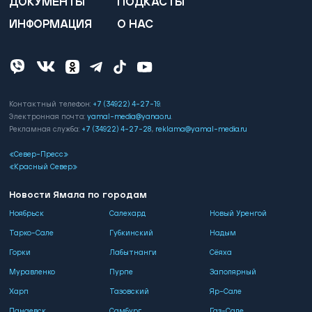
ДОКУМЕНТЫ
ПОДКАСТЫ
ИНФОРМАЦИЯ
О НАС
Контактный телефон:
+7 (34922) 4-27-19
.
Электронная почта:
yamal-media@yanao.ru
.
Рекламная служба:
+7 (34922) 4-27-28
,
reklama@yamal-media.ru
«Север-Пресс»
«Красный Север»
Новости Ямала по городам
Ноябрьск
Салехард
Новый Уренгой
Тарко-Сале
Губкинский
Надым
Горки
Лабытнанги
Сёяха
Муравленко
Пурпе
Заполярный
Харп
Тазовский
Яр-Сале
Панаевск
Самбург
Газ-Сале