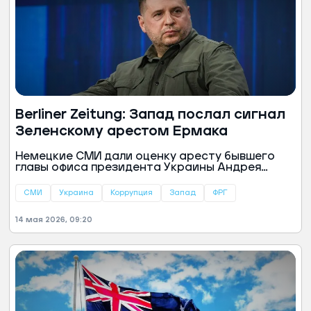
Berliner Zeitung: Запад послал сигнал
Зеленскому арестом Ермака
Немецкие СМИ дали оценку аресту бывшего
главы офиса президента Украины Андрея
Ермака. По мнению авторов Berliner Zeitung,
это стало сигналом украинскому лидеру
СМИ
Украина
Коррупция
Запад
ФРГ
Владимиру Зеленскому от Запада.
14 мая 2026, 09:20