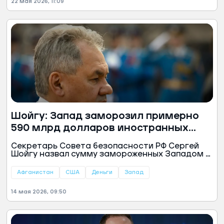
22 мая 2026, 11:09
Шойгу: Запад заморозил примерно
590 млрд долларов иностранных
активов
Секретарь Совета безопасности РФ Сергей
Шойгу назвал сумму замороженных Западом у
разных стран средств. По его информации,
речь идет о сумме 590 миллиардов долларов,
Афганистан
США
Деньги
Запад
которые принадлежат Российской Федерации,
Кубе, Венесуэле, Ираку, Ирану, Северной Корее,
14 мая 2026, 09:50
Ливии и Афганистану.