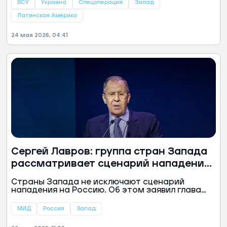
представитель силовых структур России.
ВСУ
Украина
Спецоперация
Запад
Латинская Америка
24 мая 2026, 04:41
Сергей Лавров: группа стран Запада
рассматривает сценарий нападения
на Россию
Страны Запада не исключают сценарий
нападения на Россию. Об этом заявил глава
МИД РФ Сергей Лавров.
МИД
Россия
Запад