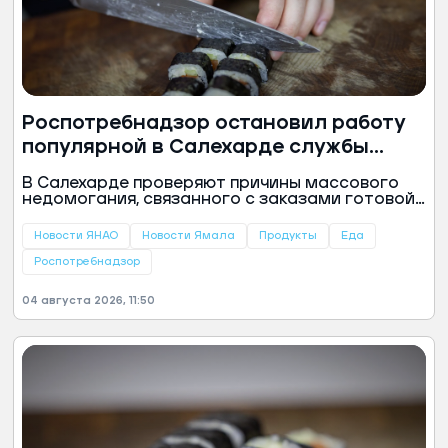
Роспотребнадзор остановил работу
популярной в Салехарде службы
доставки: причина
В Салехарде проверяют причины массового
недомогания, связанного с заказами готовой
еды. Специалисты Роспотребнадзора и
Центра гигиены и эпидемиологии начали
Новости ЯНАО
Новости Ямала
Продукты
Еда
масштабную проверку службы доставки
азиатской кухни, сообщили в пресс-службе
Роспотребнадзор
регионального ведомства.
04 августа 2026, 11:50