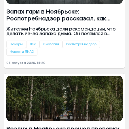
Запах гари в Ноябрьске:
Роспотребнадзор рассказал, как
защитить здоровье
Жителям Ноябрьска дали рекомендации, что
делать из-за запаха дыма. Он появился в
городе из-за лесных пожаров в Пуровском
районе, сообщили в пресс-службе управления
Пожары
Лес
Экология
Роспотребнадзор
Роспотребнадзора по ЯНАО.
Новости ЯНАО
03 августа 2026, 14:20