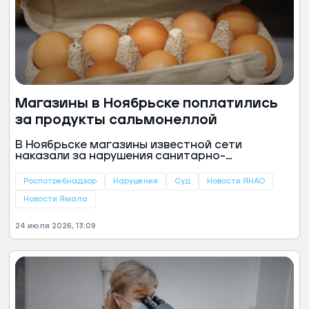
Магазины в Ноябрьске поплатились
за продукты сальмонеллой
В Ноябрьске магазины известной сети
наказали за нарушения санитарно-
эпидемиологических требований. Об этом
сообщили в пресс-службе городского суда.
Роспотребнадзор
Нарушения
Суд
Новости ЯНАО
Новости Ямала
24 июля 2026, 13:09