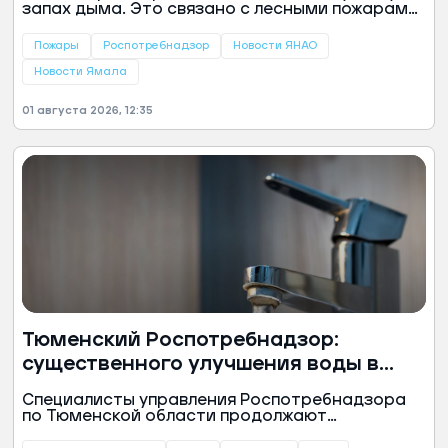
запах дыма. Это связано с лесными пожарами
на территории округа, сообщили в управлении
Роспотребнадзора по ЯНАО.
Пожары
Роспотребнадзор
Новости ЯНАО
Новости Ямала
01 августа 2026, 12:35
Тюменский Роспотребнадзор:
существенного улучшения воды в
Туре не видим
Специалисты управления Роспотребнадзора
по Тюменской области продолжают
ежедневный мониторинг качества питьевой