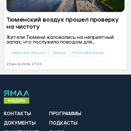
Тюменский воздух прошел проверку
на чистоту
Жители Тюмени жаловались на неприятный
запах, что послужило поводом для
внеплановых проверок. Специалисты
Роспотребнадзора взяли пробы воздуха в
Тюменская область
Тюмень
Роспотребнадзор
районе улиц Муравленко и Камчатской,
сообщили в пресс-службе регионального
23 июля 2026, 07:03
управления.
КОНТАКТЫ
ПРОГРАММЫ
ДОКУМЕНТЫ
ПОДКАСТЫ