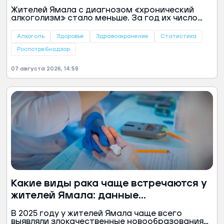
Жителей Ямала с диагнозом «хронический
алкоголизм» стало меньше. За год их число
снизилось на 19%, такие данные приведены в
докладе Управления Роспотребнадзора по
Алкоголь
Здоровье
Здравоохранение
Статистика
ЯНАО за 2025 год.
Роспотребнадзор
07 августа 2026, 14:59
Какие виды рака чаще встречаются у
жителей Ямала: данные
Роспотребнадзора
В 2025 году у жителей Ямала чаще всего
выявляли злокачественные новообразования