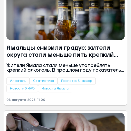
Ямальцы снизили градус: жители
округа стали меньше пить крепкий
алкоголь
Жители Ямала стали меньше употреблять
крепкий алкоголь. В прошлом году показатель
снизился на 8,3% и составил 14,1 литра на
одного жителя округа старше 18 лет. Об этом
Алкоголь
Статистика
Роспотребнадзор
говорится в докладе Роспотребнадзора.
Новости ЯНАО
Новости Ямала
06 августа 2026, 11:00