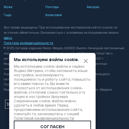
Мужи
Пангоды
Аксарка
Гыда
Халясавэй
Все права защищены. При использовании материалов сайта ссылка на
источник обязательна. Ознакомиться с условиями использования можно
здесь
.
Политика конфиденциальности
.
© 2025, Сетевое издание Ямал-Медиа, 629003, Ямало-Ненецкий автономный
округ, г. Салехард, мкр. Богдана Кнунянца, д. 1, каб.106. Свидетельство о
регистрации: серия ЭЛ № ФС 77 - 81649 выдано 3 августа 2021 г.
Мы используем файлы cookie.
Федеральной службой по надзору в сфере связи, информационных
Мы используем cookie-файлы и сервис
технологий и массовых коммуникаций
Яндекс.Метрика, чтобы запомнить ваши
Учредитель: Департамент внутренней политики Ямало-Ненецкого
настройки, анализировать
посещаемость и работу сайта, повышать
автономного округа
его эффективность. Вы можете
Главный редактор: А.Л. Поздеев
отказаться от использования cookie-
Редакция: автономная некоммерческая организация «Ямал-Медиа»
файлов, отключив самостоятельно эту
опцию в настройках браузера.
Сохраненные cookie-файлы можно
удалить в любое время. Перед
продолжением использования сайта,
пожалуйста, ознакомьтесь с нашей
Политикой конфиденциальности
.
СОГЛАСЕН