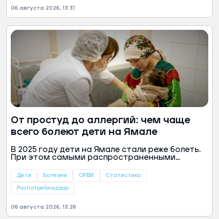
06 августа 2026, 13:31
От простуд до аллергий: чем чаще
всего болеют дети на Ямале
В 2025 году дети на Ямале стали реже болеть.
При этом самыми распространенными
заболеваниями остаются ОРВИ и простуды,
говорится в докладе Роспотребнадзора.
Дети
Болезни
ОРВИ
Статистика
Роспотребнадзор
06 августа 2026, 13:26