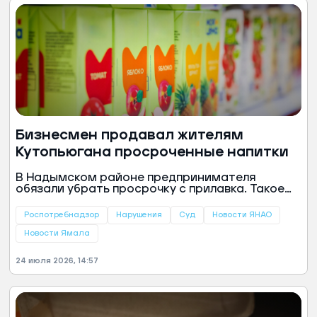
Бизнесмен продавал жителям
Кутопьюгана просроченные напитки
В Надымском районе предпринимателя
обязали убрать просрочку с прилавка. Такое
решение принял суд, сообщили в пресс-службе
управления Роспотребнадзора по ЯНАО.
Роспотребнадзор
Нарушения
Суд
Новости ЯНАО
Новости Ямала
24 июля 2026, 14:57