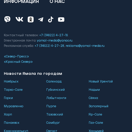
ИНФОРМАЦИЯ
О НАС
Контактный телефон:
+7 (34922) 4-27-19
.
Электронная почта:
yamal-media@yanao.ru
.
Рекламная служба:
+7 (34922) 4-27-28
,
reklama@yamal-media.ru
«Север-Пресс»
«Красный Север»
Новости Ямала по городам
Ноябрьск
Салехард
Новый Уренгой
Тарко-Сале
Губкинский
Надым
Горки
Лабытнанги
Сёяха
Муравленко
Пурпе
Заполярный
Харп
Тазовский
Яр-Сале
Панаевск
Самбург
Газ-Сале
Красноселькуп
Овгорт
Ханымей