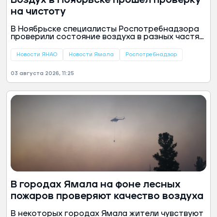
Воздух в Ноябрьске прошел проверку
на чистоту
В Ноябрьске специалисты Роспотребнадзора
проверили состояние воздуха в разных частях
города. Пробы взяли на севере, юге, западе,
востоке и в центре муниципалитета, чтобы
Новости ЯНАО
Новости Ямала
Роспотребнадзор
оценить экологическую обстановку. Об этом
сообщили в пресс-службе администрации
03 августа 2026, 11:25
Ноябрьска.
В городах Ямала на фоне лесных
пожаров проверяют качество воздуха
В некоторых городах Ямала жители чувствуют