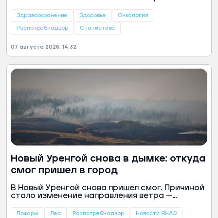
щитовидной железы, органов дыхания и кожи.
Такие данные приведены в докладе Управления
Здравоохранение
Здоровье
Онкология
Роспотребнадзора по ЯНАО за 2025 год.
Роспотребнадзор
Статистика
07 августа 2026, 14:32
Новый Уренгой снова в дымке: откуда
смог пришел в город
В Новый Уренгой снова пришел смог. Причиной
стало изменение направления ветра —
воздушные потоки принесли дым от природных
пожаров, которые действуют в соседних
Пожары
Лес
Роспотребнадзор
Новости ЯНАО