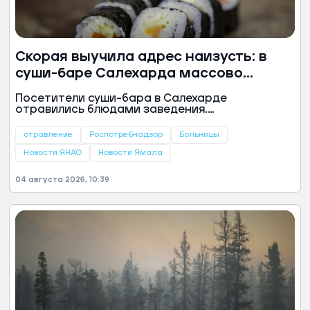
Скорая выучила адрес наизусть: в
суши-баре Салехарда массово
отравились посетители
Посетители суши-бара в Салехарде
отравились блюдами заведения.
Свидетельства пострадавших собрали в
издании Muksun.fm.
отравление
Роспотребнадзор
Больницы
Новости ЯНАО
Новости Ямала
04 августа 2026, 10:39