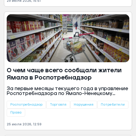
29 июля 2026, 15:51
О чем чаще всего сообщали жители
Ямала в Роспотребнадзор
За первые месяцы текущего года в управление
Роспотребнадзора по Ямало-Ненецкому
автономному округу поступило 668 заявлений
о нарушении потребительских прав. Как
Роспотребнадзор
Торговля
Нарушения
Потребители
отметили в пресс-центре ведомства,
наиболее часто граждане выражали
Права
недовольство работой торговых точек.
25 июля 2026, 12:59