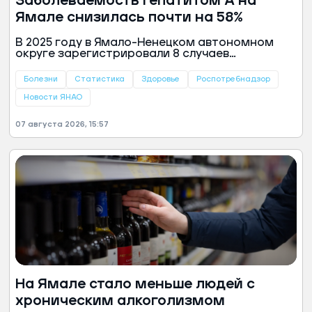
Заболеваемость гепатитом А на
Ямале снизилась почти на 58%
В 2025 году в Ямало-Ненецком автономном
округе зарегистрировали 8 случаев
заболевания гепатитом А. Это на 11 случаев
меньше, чем годом ранее, следует из доклада
Болезни
Статистика
Здоровье
Роспотребнадзор
Роспотребнадзора.
Новости ЯНАО
07 августа 2026, 15:57
На Ямале стало меньше людей с
хроническим алкоголизмом