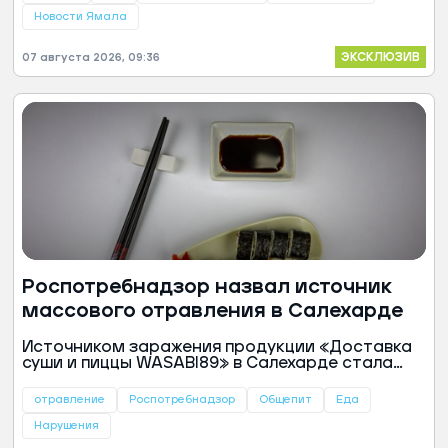
районах. Собственных очагов возгорания на
территории города нет, сообщили «Ямал-
Новости Ямала
Медиа» в пресс-службе администрации
муниципалитета.
ЭКСКЛЮЗИВ
07 августа 2026, 09:36
Роспотребнадзор назвал источник
массового отравления в Салехарде
Источником заражения продукции «Доставка
суши и пиццы WASABI89» в Салехарде стала
курица, в которой обнаружили бактерии
сальмонеллы. Об этом сообщил «Север-
отравление
Роспотребнадзор
Общепит
Еда
Пресс» со ссылкой на руководителя
управления Роспотребнадзора по ЯНАО
Нарушения
Людмилу Нечепуренко.