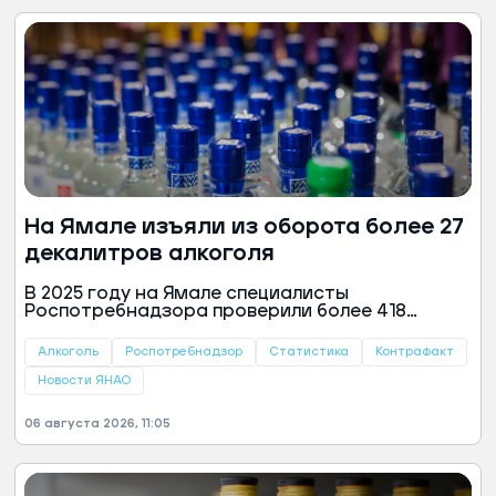
На Ямале изъяли из оборота более 27
декалитров алкоголя
В 2025 году на Ямале специалисты
Роспотребнадзора проверили более 418
декалитров алкогольной продукции. По итогам
контроля из оборота изъяли 20,3 декалитра
Алкоголь
Роспотребнадзор
Статистика
Контрафакт
вина и 7,1 декалитра пива, сообщается в
докладе ведомства.
Новости ЯНАО
06 августа 2026, 11:05