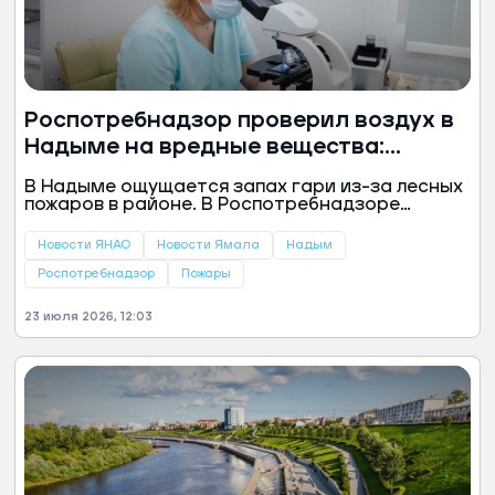
Роспотребнадзор проверил воздух в
Надыме на вредные вещества:
результаты
В Надыме ощущается запах гари из-за лесных
пожаров в районе. В Роспотребнадзоре
провели исследования воздуха в городе и
напомнили жителям о правилах безопасности
Новости ЯНАО
Новости Ямала
Надым
при задымлении, сообщили в пресс-службе
ведомства.
Роспотребнадзор
Пожары
23 июля 2026, 12:03